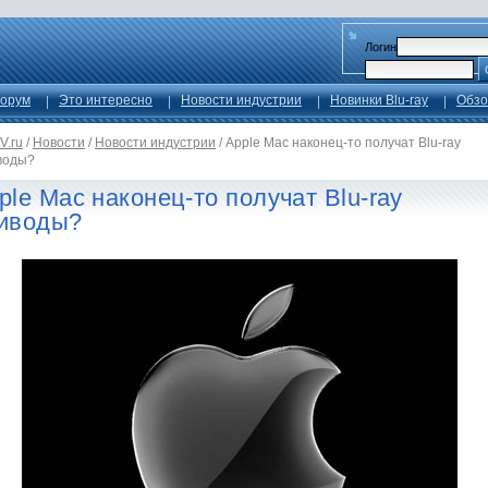
Логин
орум
Это интересно
Новости индустрии
Новинки Blu-ray
Обзо
V.ru
/
Новости
/
Новости индустрии
/
Apple Mac наконец-то получат Blu-ray
воды?
ple Mac наконец-то получат Blu-ray
иводы?