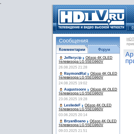
.
Ф
HDT
Сообщения
при
Комментарии
Форум
Ap
Jefferycip
Обзор 4K OLED
пр
телевизора LG 55EG960V
26.08.2025 21:28
RaymondRal
Обзор 4K OLED
телевизора LG 55EG960V
24.08.2025 19:02
Augustsoore
Обзор 4K OLED
телевизора LG 55EG960V
23.06.2025 19:28
LesliedeF
Обзор 4K OLED
телевизора LG 55EG960V
03.06.2025 20:14
BryanBoano
Обзор 4K OLED
телевизора LG 55EG960V
09.03.2025 21:51