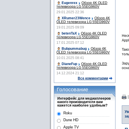
Eugenrex
Обзор 4K OLED
телевизора LG 55EG960V
29.01.2025 22:36
XRumer23Wence
Обзор 4K
OLED телевизора LG 55EG960V
19.01.2025 09:09
betenTaX
Обзор 4K OLED
Несм
телевизора LG 55EG960V
Appl
17.01.2025 07:12
Bubpummabug
Обзор 4K
Тако
OLED телевизора LG 55EG960V
толь
10.01.2025 08:41
Зар
DianeFup
Обзор 4K OLED
телевизора LG 55EG960V
осна
14.12.2024 21:12
Все комментарии
Голосование
Интерфейс для медиаплееров
какого производителя вам
кажется наиболее удобным?
Ув
Roku
за
Dune HD
Apple TV