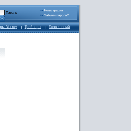
Регистрация
Пароль
Забыли пароль?
ОК
ры Blu-ray
Трейлеры
База знаний