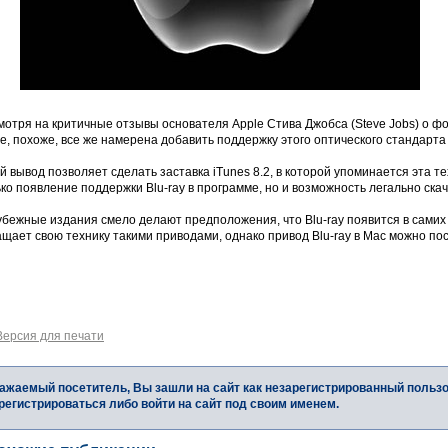
отря на критичные отзывы основателя Apple Стива Джобса (Steve Jobs) о фо
e, похоже, все же намерена добавить поддержку этого оптического стандарта
й вывод позволяет сделать заставка iTunes 8.2, в которой упоминается эта т
ко появление поддержки Blu-ray в программе, но и возможность легально ска
убежные издания смело делают предположения, что Blu-ray появится в самих
щает свою технику такими приводами, однако привод Blu-ray в Mac можно по
Версия для печати
ажаемый посетитель, Вы зашли на сайт как незарегистрированный польз
регистрироваться либо войти на сайт под своим именем.