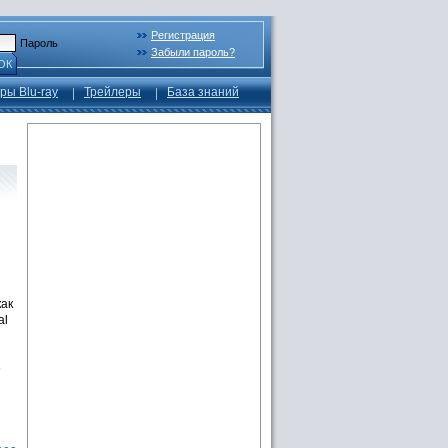
Регистрация
Пароль
Забыли пароль?
ОК
ры Blu-ray
Трейлеры
База знаний
как
al
е