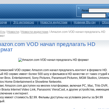
Логин
орум
Это интересно
Новости индустрии
Новинки Blu-ray
Обзо
V.ru
/
Новости
/
Новости индустрии
/
Amazon.com VOD начал предлагать HD
мат
azon.com VOD начал предлагать HD
рмат
риканский VOD сервис Amazon.com начал предлагать контент в формате HD.
й HD сервис имеет более 500 шоу и фильмов в HD качестве от таких студий 
er Bros. Entertainment, Sony Pictures, Paramount Pictures, MGM Studios, Univers
ios Home Entertainment и Showtime Networks.
вис Amazon.com доступен на многих платформах, включая PC, Mac, TiVo DVR,
 Bravia Internet Video Link, Panasonic VieraCast, и другие устройства, имеющи
лючение к интернет.
оу имеют стоимость $2.99. Фильмы доступны на условиях ренты за $4.99
дый.