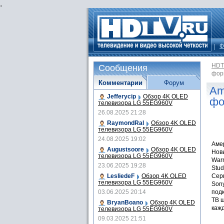
.
Ф
HDT
Сообщения
фор
Комментарии
Форум
Am
Jefferycip
Обзор 4K OLED
фо
телевизора LG 55EG960V
26.08.2025 21:28
RaymondRal
Обзор 4K OLED
телевизора LG 55EG960V
24.08.2025 19:02
Аме
Augustsoore
Обзор 4K OLED
Новы
телевизора LG 55EG960V
Warn
23.06.2025 19:28
Stud
LesliedeF
Обзор 4K OLED
Сер
телевизора LG 55EG960V
Sony
03.06.2025 20:14
подк
ТВ ш
BryanBoano
Обзор 4K OLED
каж
телевизора LG 55EG960V
09.03.2025 21:51