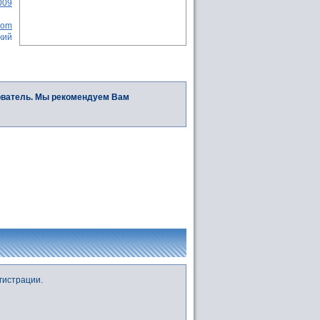
009
com
кий
ователь. Мы рекомендуем Вам
гистрации.