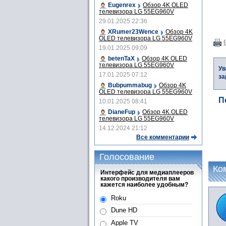
Eugenrex
Обзор 4K OLED
телевизора LG 55EG960V
29.01.2025 22:36
XRumer23Wence
Обзор 4K
OLED телевизора LG 55EG960V
19.01.2025 09:09
betenTaX
Обзор 4K OLED
телевизора LG 55EG960V
Ув
17.01.2025 07:12
за
Bubpummabug
Обзор 4K
OLED телевизора LG 55EG960V
П
10.01.2025 08:41
DianeFup
Обзор 4K OLED
телевизора LG 55EG960V
14.12.2024 21:12
Все комментарии
Голосование
Ко
Интерфейс для медиаплееров
какого производителя вам
кажется наиболее удобным?
Roku
Dune HD
Apple TV