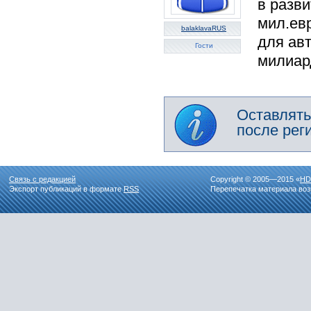
в разв
мил.евр
balaklavaRUS
для авт
Гости
милиард
Оставлять
после рег
Связь с редакцией
Copyright © 2005—2015 «
HD
Экспорт публикаций в формате
RSS
Перепечатка материала воз