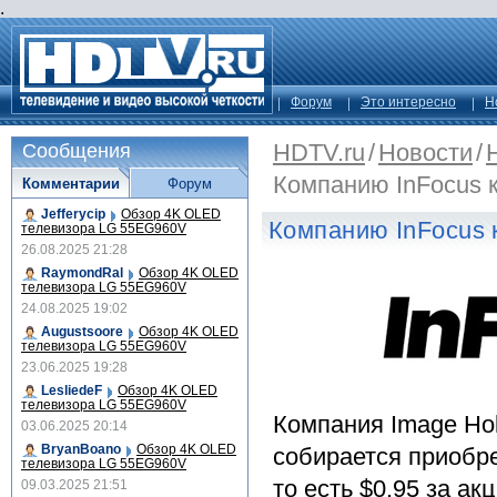
.
Форум
Это интересно
Н
HDTV.ru
/
Новости
/
Сообщения
Компанию InFocus 
Комментарии
Форум
Jefferycip
Обзор 4K OLED
Компанию InFocus 
телевизора LG 55EG960V
26.08.2025 21:28
RaymondRal
Обзор 4K OLED
телевизора LG 55EG960V
24.08.2025 19:02
Augustsoore
Обзор 4K OLED
телевизора LG 55EG960V
23.06.2025 19:28
LesliedeF
Обзор 4K OLED
телевизора LG 55EG960V
Компания Image Hol
03.06.2025 20:14
BryanBoano
Обзор 4K OLED
собирается приобре
телевизора LG 55EG960V
то есть $0.95 за а
09.03.2025 21:51