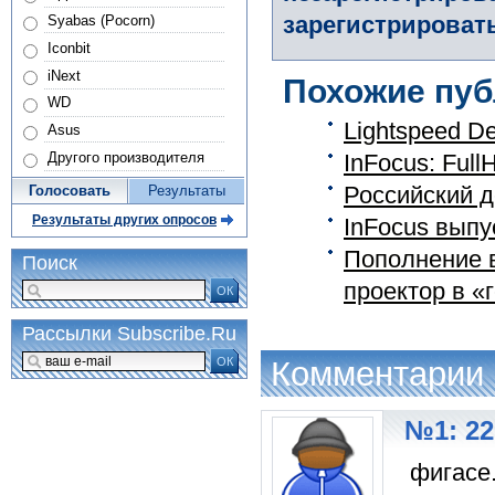
зарегистрировать
Syabas (Pocorn)
Iconbit
iNext
Похожие пуб
WD
Lightspeed D
Asus
Другого производителя
InFocus: Ful
Российский д
Голосовать
Результаты
Результаты других опросов
InFocus выпу
Пополнение в
Поиск
проектор в «г
ОК
Рассылки Subscribe.Ru
ОК
Комментарии
№1: 22
фигасе.