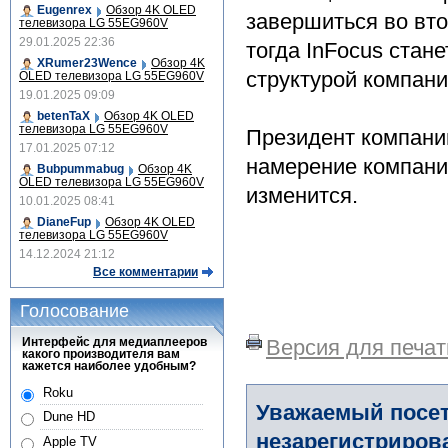
Eugenrex
Обзор 4K OLED
завершиться во вто
телевизора LG 55EG960V
29.01.2025 22:36
тогда InFocus стан
XRumer23Wence
Обзор 4K
структурой компани
OLED телевизора LG 55EG960V
19.01.2025 09:09
betenTaX
Обзор 4K OLED
телевизора LG 55EG960V
Президент компании
17.01.2025 07:12
намерение компани
Bubpummabug
Обзор 4K
OLED телевизора LG 55EG960V
изменится.
10.01.2025 08:41
DianeFup
Обзор 4K OLED
телевизора LG 55EG960V
14.12.2024 21:12
Все комментарии
Голосование
Интерфейс для медиаплееров
Версия для печат
какого производителя вам
кажется наиболее удобным?
Roku
Уважаемый посет
Dune HD
незарегистриров
Apple TV