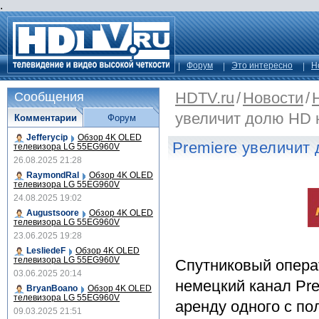
.
Форум
Это интересно
Н
HDTV.ru
/
Новости
/
Сообщения
увеличит долю HD н
Комментарии
Форум
Jefferycip
Обзор 4K OLED
Premiere увеличит 
телевизора LG 55EG960V
26.08.2025 21:28
RaymondRal
Обзор 4K OLED
телевизора LG 55EG960V
24.08.2025 19:02
Augustsoore
Обзор 4K OLED
телевизора LG 55EG960V
23.06.2025 19:28
LesliedeF
Обзор 4K OLED
телевизора LG 55EG960V
Спутниковый опера
03.06.2025 20:14
немецкий канал Pre
BryanBoano
Обзор 4K OLED
телевизора LG 55EG960V
аренду одного с по
09.03.2025 21:51