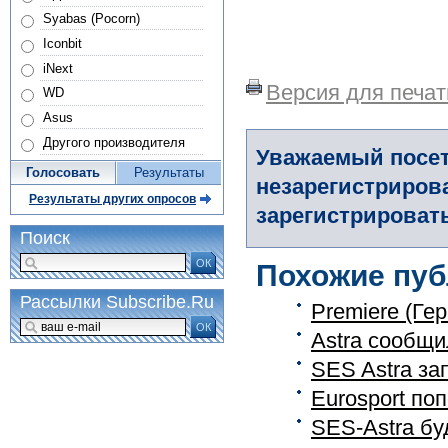
Syabas (Pocorn)
Iconbit
iNext
Версия для печат
WD
Asus
Другого производителя
Уважаемый посет
Голосовать
Результаты
незарегистриров
Результаты других опросов
зарегистрировать
Поиск
ОК
Похожие пуб
Рассылки Subscribe.Ru
Premiere (Ге
ОК
Astra сообщи
SES Astra за
Eurosport по
SES-Astra буд