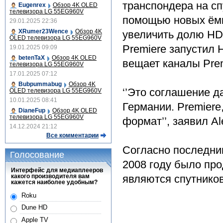
транспондера на спу
Eugenrex
Обзор 4K OLED
телевизора LG 55EG960V
помощью новых ёмк
29.01.2025 22:36
XRumer23Wence
Обзор 4K
увеличить долю HD
OLED телевизора LG 55EG960V
Premiere запустил 
19.01.2025 09:09
betenTaX
Обзор 4K OLED
вещает каналы Prem
телевизора LG 55EG960V
17.01.2025 07:12
Bubpummabug
Обзор 4K
‘’Это соглашение д
OLED телевизора LG 55EG960V
10.01.2025 08:41
Германии. Premiere
DianeFup
Обзор 4K OLED
телевизора LG 55EG960V
формат’’, заявил Al
14.12.2024 21:12
Все комментарии
Согласно последни
Голосование
2008 году было пр
Интерфейс для медиаплееров
какого производителя вам
являются спутнико
кажется наиболее удобным?
Roku
Dune HD
Apple TV