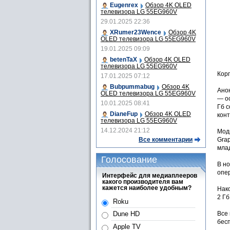
Eugenrex
Обзор 4K OLED
телевизора LG 55EG960V
29.01.2025 22:36
XRumer23Wence
Обзор 4K
OLED телевизора LG 55EG960V
19.01.2025 09:09
betenTaX
Обзор 4K OLED
телевизора LG 55EG960V
Корп
17.01.2025 07:12
Bubpummabug
Обзор 4K
Ано
OLED телевизора LG 55EG960V
— ос
10.01.2025 08:41
Гб 
DianeFup
Обзор 4K OLED
конт
телевизора LG 55EG960V
14.12.2024 21:12
Моди
Все комментарии
Grap
мла
Голосование
В но
опер
Интерфейс для медиаплееров
какого производителя вам
кажется наиболее удобным?
Нак
2 Гб
Roku
Все 
Dune HD
бесп
Apple TV