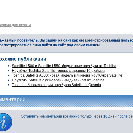
Версия для печати
ажаемый посетитель, Вы зашли на сайт как незарегистрированный польз
регистрироваться либо войти на сайт под своим именем.
охожие публикации
Satellite L500 и Satellite L550: бюджетные ноутбуки от Toshiba
Ноутбуки Toshiba Satellite теперь с экраном 16 дюймов
Toshiba Satellite A500: новая модель в линейке ноутбуков Satellite
Ноутбуки Satellite с обновленным дизайном от Toshiba
Toshiba обновила серии ноутбуков Satellite и Qosmio
мментарии
Оставлять комментарии возможно только через
10
дней после ре