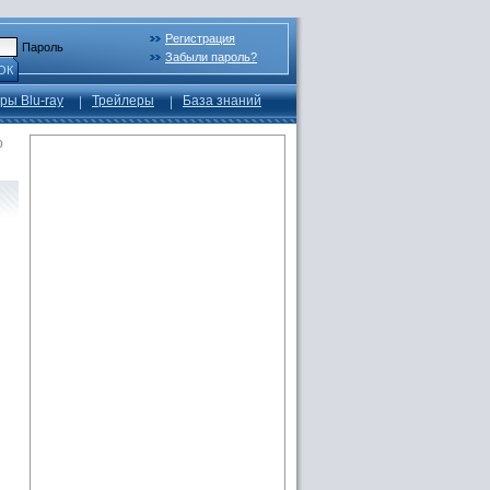
Регистрация
Пароль
Забыли пароль?
ОК
ры Blu-ray
Трейлеры
База знаний
o