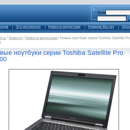
Логин
орум
Это интересно
Новости индустрии
Новинки Blu-ray
Обзо
V.ru
/
Новости
/
Новости индустрии
/
Новые ноутбуки серии Toshiba Satellite Pr
0
вые ноутбуки серии Toshiba Satellite Pro
00