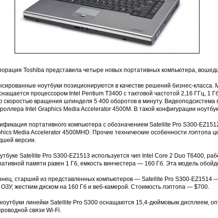
орация Toshiba представила четыре новых портативных компьютера, вошедших
нсированные ноутбуки позиционируются в качестве решений бизнес-класса. М
нащается процессором Intel Pentium T3400 с тактовой частотой 2,16 ГГц, 1 
со скоростью вращения шпинделя 5 400 оборотов в минуту. Видеоподсистема 
роллера Intel Graphics Media Accelerator 4500M. В такой конфигурации ноутбу
фикация портативного компьютера с обозначением Satellite Pro S300-EZ1512 
hics Media Accelerator 4500MHD. Прочие технические особенности лэптопа ц
дшей версии.
утбуке Satellite Pro S300-EZ1513 используется чип Intel Core 2 Duo T6400, р
ативной памяти равен 1 Гб, емкость винчестера — 160 Гб. Эта модель обойде
онец, старший из представленных компьютеров — Satellite Pro S300-EZ1514 
 ОЗУ, жестким диском на 160 Гб и веб-камерой. Стоимость лэптопа — $700.
ноутбуки линейки Satellite Pro S300 оснащаются 15,4-дюймовым дисплеем, о
роводной связи Wi-Fi.