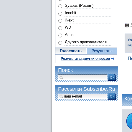
Syabas (Pocorn)
Iconbit
iNext
WD
Asus
Ув
Другого производителя
за
Голосовать
Результаты
П
Результаты других опросов
Поиск
ОК
Рассылки Subscribe.Ru
ОК
Ко