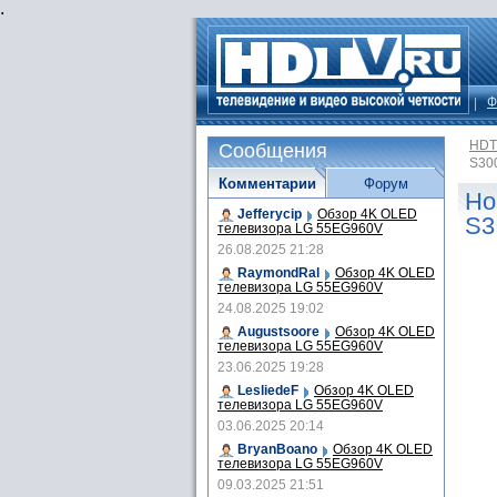
.
Ф
HDT
Сообщения
S30
Комментарии
Форум
Но
Jefferycip
Обзор 4K OLED
S3
телевизора LG 55EG960V
26.08.2025 21:28
RaymondRal
Обзор 4K OLED
телевизора LG 55EG960V
24.08.2025 19:02
Augustsoore
Обзор 4K OLED
телевизора LG 55EG960V
23.06.2025 19:28
LesliedeF
Обзор 4K OLED
телевизора LG 55EG960V
03.06.2025 20:14
BryanBoano
Обзор 4K OLED
телевизора LG 55EG960V
09.03.2025 21:51