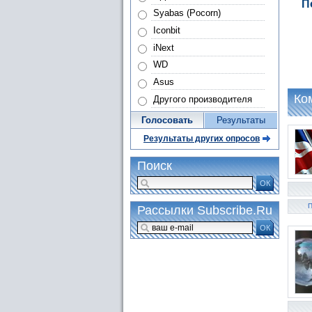
П
Syabas (Pocorn)
Iconbit
iNext
WD
Asus
Ко
Другого производителя
Голосовать
Результаты
Результаты других опросов
Поиск
ОК
П
Рассылки Subscribe.Ru
ОК