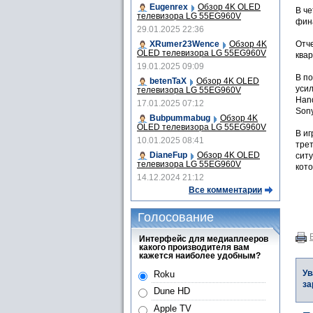
Eugenrex
Обзор 4K OLED
В че
телевизора LG 55EG960V
фина
29.01.2025 22:36
XRumer23Wence
Обзор 4K
Отч
OLED телевизора LG 55EG960V
квар
19.01.2025 09:09
В по
betenTaX
Обзор 4K OLED
уси
телевизора LG 55EG960V
Hand
17.01.2025 07:12
Son
Bubpummabug
Обзор 4K
OLED телевизора LG 55EG960V
В и
10.01.2025 08:41
трет
DianeFup
Обзор 4K OLED
ситу
телевизора LG 55EG960V
кото
14.12.2024 21:12
Все комментарии
Голосование
Интерфейс для медиаплееров
какого производителя вам
кажется наиболее удобным?
Ув
Roku
за
Dune HD
Apple TV