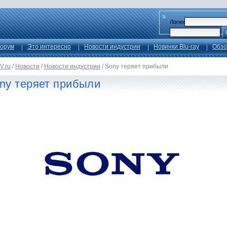
Логин
орум
Это интересно
Новости индустрии
Новинки Blu-ray
Обзо
V.ru
/
Новости
/
Новости индустрии
/
Sony теряет прибыли
ny теряет прибыли