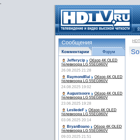
.
Ф
HDT
Сообщения
So
Комментарии
Форум
Jefferycip
Обзор 4K OLED
телевизора LG 55EG960V
26.08.2025 21:28
RaymondRal
Обзор 4K OLED
телевизора LG 55EG960V
24.08.2025 19:02
Augustsoore
Обзор 4K OLED
телевизора LG 55EG960V
23.06.2025 19:28
LesliedeF
Обзор 4K OLED
телевизора LG 55EG960V
03.06.2025 20:14
BryanBoano
Обзор 4K OLED
телевизора LG 55EG960V
09.03.2025 21:51