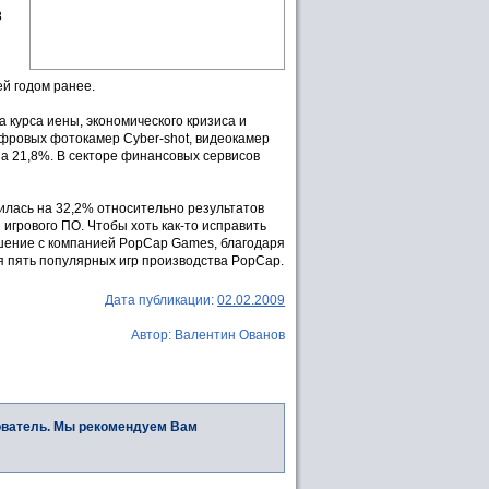
8
й годом ранее.
 курса иены, экономического кризиса и
фровых фотокамер Cyber-shot, видеокамер
на 21,8%. В секторе финансовых сервисов
илась на 32,2% относительно результатов
и игрового ПО. Чтобы хоть как-то исправить
ашение с компанией PopCap Games, благодаря
ия пять популярных игр производства PopCap.
Дата публикации:
02.02.2009
Автор: Валентин Ованов
ователь. Мы рекомендуем Вам