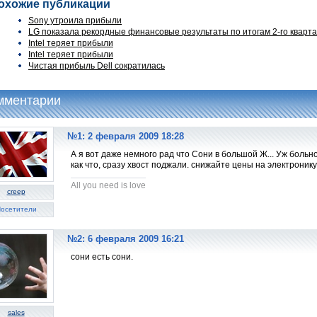
охожие публикации
Sony утроила прибыли
LG показала рекордные финансовые результаты по итогам 2-го кварт
Intel теряет прибыли
Intel теряет прибыли
Чистая прибыль Dell сократилась
мментарии
№1: 2 февраля 2009 18:28
А я вот даже немного рад что Сони в большой Ж... Уж больн
как что, сразу хвост поджали. снижайте цены на электронику!!
All you need is love
creep
осетители
№2: 6 февраля 2009 16:21
сони есть сони.
sales