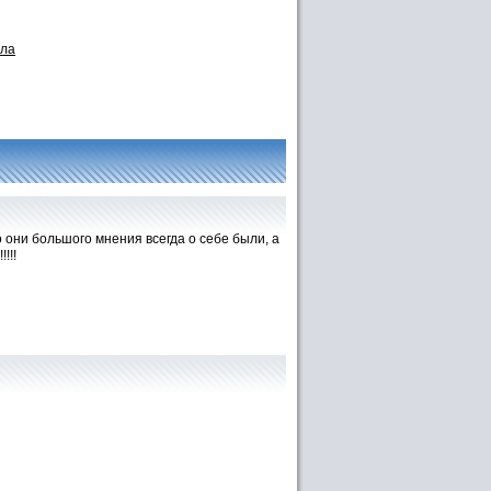
ала
о они большого мнения всегда о себе были, а
!!!