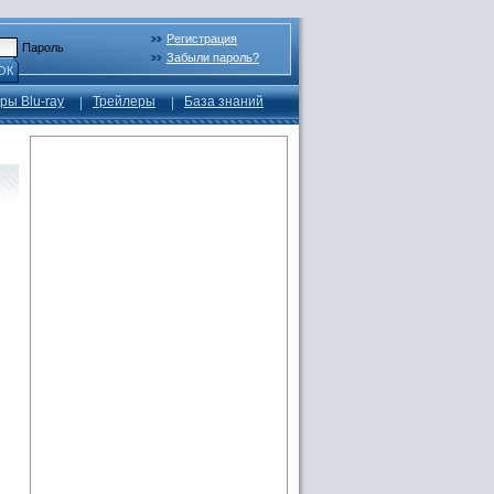
Регистрация
Пароль
Забыли пароль?
ОК
ры Blu-ray
Трейлеры
База знаний