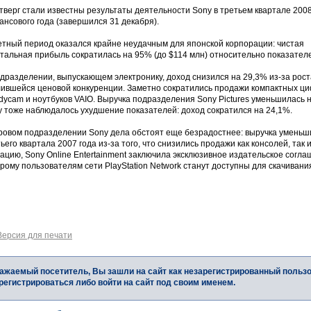
тверг стали известны результаты деятельности Sony в третьем квартале 200
нсового года (завершился 31 декабря).
етный период оказался крайне неудачным для японской корпорации: чистая
тальная прибыль сократилась на 95% (до $114 млн) относительно показателе
дразделении, выпускающем электронику, доход снизился на 29,3% из-за роста
лившейся ценовой конкуренции. Заметно сократились продажи компактных ци
ycam и ноутбуков VAIO. Выручка подразделения Sony Pictures уменьшилась 
y тоже наблюдалось ухудшение показателей: доход сократился на 24,1%.
гровом подразделении Sony дела обстоят еще безрадостнее: выручка уменьш
ьего квартала 2007 года из-за того, что снизились продажи как консолей, так 
ацию, Sony Online Entertainment заключила эксклюзивное издательское согл
рому пользователям сети PlayStation Network станут доступны для скачиван
Версия для печати
ажаемый посетитель, Вы зашли на сайт как незарегистрированный польз
регистрироваться либо войти на сайт под своим именем.