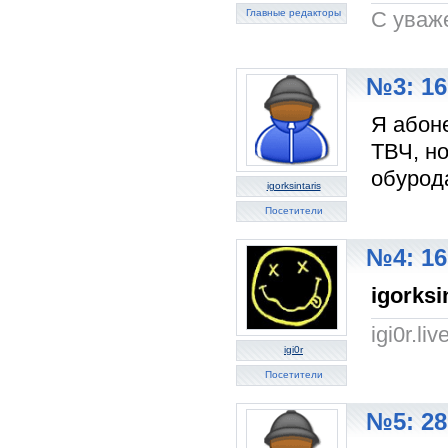
Главные редакторы
C уваж
№3: 16
Я абоне
ТВЧ, но
обурод
igorksintaris
Посетители
№4: 16
igorksi
igi0r.li
igi0r
Посетители
№5: 28