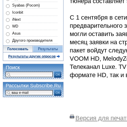
тюнера составляет 
Syabas (Pocorn)
Iconbit
С 1 сентября в сет
iNext
предварительного 
WD
могли оставить зая
Asus
Другого производителя
месяц заявки на ст
пакет войдут следу
Голосовать
Результаты
Результаты других опросов
VOOM HD, MelodyZe
Телеканал Luxe. TV
Поиск
формате HD, так и
ОК
Рассылки Subscribe.Ru
ОК
Версия для печат