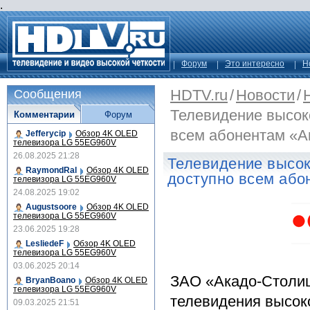
.
Форум
Это интересно
Н
HDTV.ru
/
Новости
/
Сообщения
Телевидение высоко
Комментарии
Форум
всем абонентам «А
Jefferycip
Обзор 4K OLED
телевизора LG 55EG960V
26.08.2025 21:28
Телевидение высок
RaymondRal
Обзор 4K OLED
доступно всем або
телевизора LG 55EG960V
24.08.2025 19:02
Augustsoore
Обзор 4K OLED
телевизора LG 55EG960V
23.06.2025 19:28
LesliedeF
Обзор 4K OLED
телевизора LG 55EG960V
03.06.2025 20:14
ЗАО «Акадо-Столиц
BryanBoano
Обзор 4K OLED
телевизора LG 55EG960V
телевидения высоко
09.03.2025 21:51