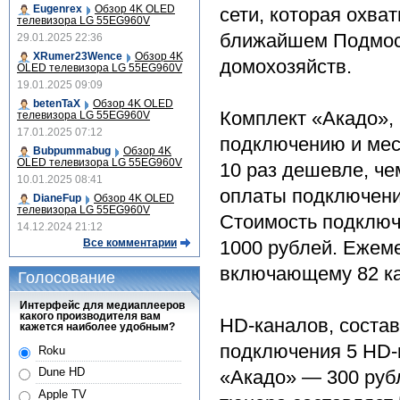
Eugenrex
Обзор 4K OLED
сети, которая охва
телевизора LG 55EG960V
ближайшем Подмоск
29.01.2025 22:36
XRumer23Wence
Обзор 4K
домохозяйств.
OLED телевизора LG 55EG960V
19.01.2025 09:09
betenTaX
Обзор 4K OLED
Комплект «Акадо»,
телевизора LG 55EG960V
17.01.2025 07:12
подключению и мес
Bubpummabug
Обзор 4K
OLED телевизора LG 55EG960V
10 раз дешевле, че
10.01.2025 08:41
оплаты подключения
DianeFup
Обзор 4K OLED
телевизора LG 55EG960V
Стоимость подключ
14.12.2024 21:12
Все комментарии
1000 рублей. Ежем
включающему 82 ка
Голосование
Интерфейс для медиаплееров
какого производителя вам
HD-каналов, состав
кажется наиболее удобным?
подключения 5 HD-
Roku
Dune HD
«Акадо» — 300 руб
Apple TV