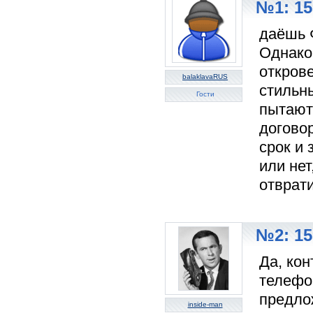
№1: 15
даёшь 
Однако
открове
balaklavaRUS
стильны
Гости
пытают
догово
срок и
или нет
отврати
№2: 15
Да, кон
телефо
предло
inside-man