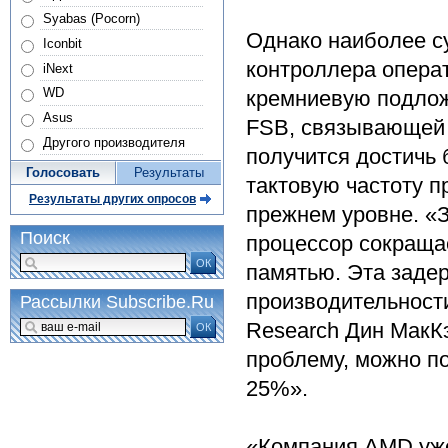
Syabas (Pocorn)
Однако наиболее с
Iconbit
контроллера опера
iNext
WD
кремниевую подлож
Asus
FSB, связывающей 
Другого производителя
получится достичь 
Голосовать
Результаты
тактовую частоту п
Результаты других опросов
прежнем уровне. «З
Поиск
процессор сокраща
ОК
памятью. Эта заде
производительност
Рассылки Subscribe.Ru
Research Дин МакКэ
ОК
проблему, можно п
25%».
«Компания AMD уже 