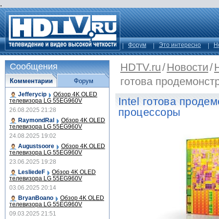
.
Форум
Это интересно
Н
HDTV.ru
/
Новости
/
Сообщения
готова продемонст
Комментарии
Форум
Jefferycip
Обзор 4K OLED
Intel готова проде
телевизора LG 55EG960V
процессоры
26.08.2025 21:28
RaymondRal
Обзор 4K OLED
телевизора LG 55EG960V
24.08.2025 19:02
Augustsoore
Обзор 4K OLED
телевизора LG 55EG960V
23.06.2025 19:28
LesliedeF
Обзор 4K OLED
телевизора LG 55EG960V
03.06.2025 20:14
BryanBoano
Обзор 4K OLED
телевизора LG 55EG960V
09.03.2025 21:51