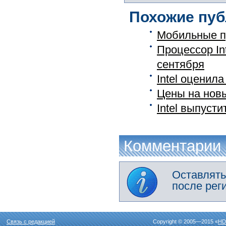
Похожие пуб
Мобильные пр
Процессор Int
сентября
Intel оценил
Цены на новы
Intel выпуст
Комментарии
Оставлять
после рег
Связь с редакцией
Copyright © 2005—2015 «
HD