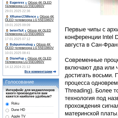
Eugenrex
Обзор 4K OLED
телевизора LG 55EG960V
29.01.2025 22:36
XRumer23Wence
Обзор 4K
OLED телевизора LG 55EG960V
19.01.2025 09:09
Первые чипы с арх
betenTaX
Обзор 4K OLED
телевизора LG 55EG960V
конференции Intel D
17.01.2025 07:12
августа в Сан-Фран
Bubpummabug
Обзор 4K
OLED телевизора LG 55EG960V
10.01.2025 08:41
DianeFup
Обзор 4K OLED
Современные проце
телевизора LG 55EG960V
включают два или ч
14.12.2024 21:12
Все комментарии
достигать восьми. 
Голосование
процесса одновреме
Threading). Более 
Интерфейс для медиаплееров
какого производителя вам
кажется наиболее удобным?
технология под наз
Roku
прохождения сигна
Dune HD
материнской платы
Apple TV