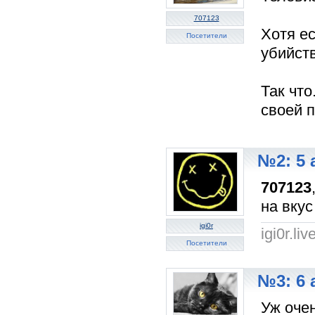
707123
Хотя ес
Посетители
убийст
Так что
своей 
№2: 5 
707123
на вкус
igi0r
igi0r.li
Посетители
№3: 6 
Уж оче