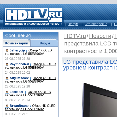
.
Форум
Это интересно
Н
HDTV.ru
/
Новости
/
Сообщения
представила LCD т
Комментарии
Форум
контрастности 1,00
Jefferycip
Обзор 4K OLED
телевизора LG 55EG960V
26.08.2025 21:28
LG представила LC
RaymondRal
Обзор 4K OLED
уровнем контрастно
телевизора LG 55EG960V
24.08.2025 19:02
Augustsoore
Обзор 4K OLED
телевизора LG 55EG960V
23.06.2025 19:28
LesliedeF
Обзор 4K OLED
телевизора LG 55EG960V
03.06.2025 20:14
BryanBoano
Обзор 4K OLED
телевизора LG 55EG960V
09.03.2025 21:51