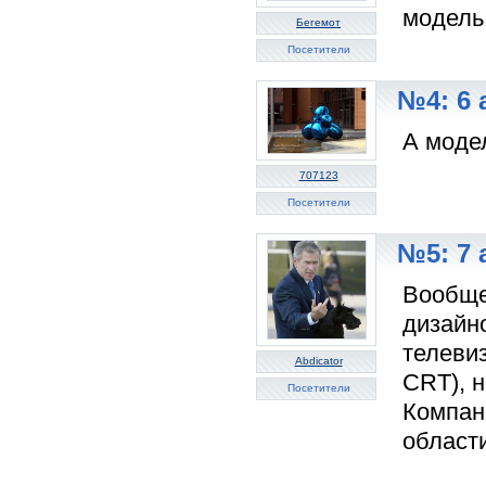
модель 
Бегемот
Посетители
№4: 6 
А моде
707123
Посетители
№5: 7 
Вообще
дизайн
телеви
Abdicator
CRT), н
Посетители
Компани
област