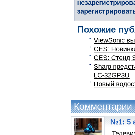
незарегистриров
зарегистрировать
Похожие пуб
ViewSonic в
CES: Новинки
CES: Стенд 
Sharp предс
LC-32GP3U
Новый водост
Комментарии
№1: 5 
Телевиз