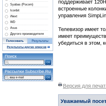
поддерживает 120Hz
Syabas (Pocorn)
встроенные колонки
Iconbit
управления SimpLin
iNext
WD
Asus
Телевизор имеет то
Другого производителя
имеет преимуществ
Голосовать
Результаты
убедиться в этом, 
Результаты других опросов
Поиск
ОК
Рассылки Subscribe.Ru
ОК
Версия для печат
Уважаемый посет