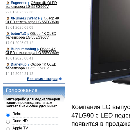
Eugenrex
Обзор 4K OLED
телевизора LG 55EG960V
29.01.2025 22:36
XRumer23Wence
Обзор 4K
OLED телевизора LG 55EG960V
19.01.2025 09:09
betenTaX
Обзор 4K OLED
телевизора LG 55EG960V
17.01.2025 07:12
Bubpummabug
Обзор 4K
OLED телевизора LG 55EG960V
10.01.2025 08:41
DianeFup
Обзор 4K OLED
телевизора LG 55EG960V
14.12.2024 21:12
Все комментарии
Голосование
Интерфейс для медиаплееров
какого производителя вам
Компания LG выпус
кажется наиболее удобным?
Roku
47LG90 с LED подсв
Dune HD
появится в продаже
Apple TV