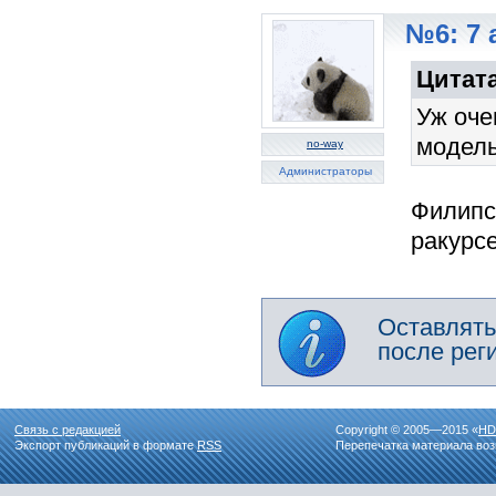
№6: 7 
Цитата
Уж оче
модель
no-way
Администраторы
Филипс
ракурсе
Оставлять
после рег
Связь с редакцией
Copyright © 2005—2015 «
HD
Экспорт публикаций в формате
RSS
Перепечатка материала воз