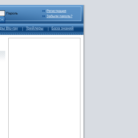
Регистрация
Пароль
Забыли пароль?
ОК
ры Blu-ray
Трейлеры
База знаний