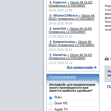
Eugenrex
Обзор 4K OLED
телевизора LG 55EG960V
Пер
2 по
29.01.2025 22:36
фра
XRumer23Wence
Обзор 4K
фор
OLED телевизора LG 55EG960V
Осно
19.01.2025 09:09
каче
betenTaX
Обзор 4K OLED
сетя
телевизора LG 55EG960V
17.01.2025 07:12
Bubpummabug
Обзор 4K
OLED телевизора LG 55EG960V
10.01.2025 08:41
DianeFup
Обзор 4K OLED
телевизора LG 55EG960V
14.12.2024 21:12
Все комментарии
Ув
за
Голосование
Интерфейс для медиаплееров
П
какого производителя вам
кажется наиболее удобным?
Roku
Dune HD
Apple TV