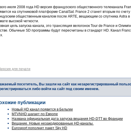
вого июля 2008 года HD версия французского общественного телеканала Fra
явится на спутниковой платформе CanalSat. France 2 станет вторым по счету
нцузским общественным каналом после ARTE, вещающим со спутника Astra в
мате высокой четкости.
вная цель запуска канала, это трансляция велогонок Tour de France и Олимп
стве. Обычные SD программы будут пересчитаны в стандарт HD. Канал France
х.
Версия для печати
ажаемый посетитель, Вы зашли на сайт как незарегистрированный польз
регистрироваться либо войти на сайт под своим именем.
охожие публикации
Новый HD канал появится в Бельгии
MTVNHD шагает по Европе
Названа официальная дата запуска вещания HD-DTT во Франции
Вещание. Новые незакодированные HD-каналы.
Eurosport пополнит пакет Sky HD