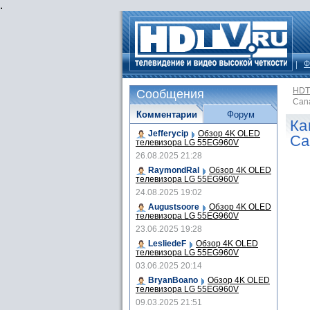
.
Ф
HDT
Сообщения
Can
Комментарии
Форум
Ка
Jefferycip
Обзор 4K OLED
Ca
телевизора LG 55EG960V
26.08.2025 21:28
RaymondRal
Обзор 4K OLED
телевизора LG 55EG960V
24.08.2025 19:02
Augustsoore
Обзор 4K OLED
телевизора LG 55EG960V
23.06.2025 19:28
LesliedeF
Обзор 4K OLED
телевизора LG 55EG960V
03.06.2025 20:14
BryanBoano
Обзор 4K OLED
телевизора LG 55EG960V
09.03.2025 21:51