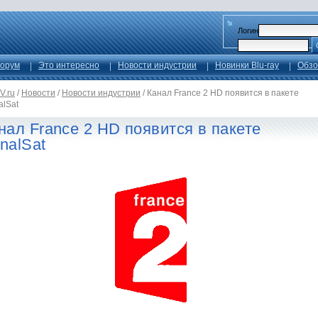
Логин
орум
Это интересно
Новости индустрии
Новинки Blu-ray
Обзо
V.ru
/
Новости
/
Новости индустрии
/
Канал France 2 HD появится в пакете
alSat
нал France 2 HD появится в пакете
nalSat