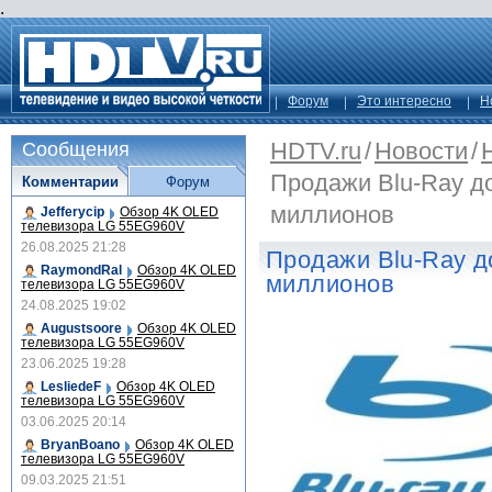
.
Форум
Это интересно
Н
HDTV.ru
/
Новости
/
Сообщения
Продажи Blu-Ray до
Комментарии
Форум
миллионов
Jefferycip
Обзор 4K OLED
телевизора LG 55EG960V
26.08.2025 21:28
Продажи Blu-Ray до
RaymondRal
Обзор 4K OLED
миллионов
телевизора LG 55EG960V
24.08.2025 19:02
Augustsoore
Обзор 4K OLED
телевизора LG 55EG960V
23.06.2025 19:28
LesliedeF
Обзор 4K OLED
телевизора LG 55EG960V
03.06.2025 20:14
BryanBoano
Обзор 4K OLED
телевизора LG 55EG960V
09.03.2025 21:51