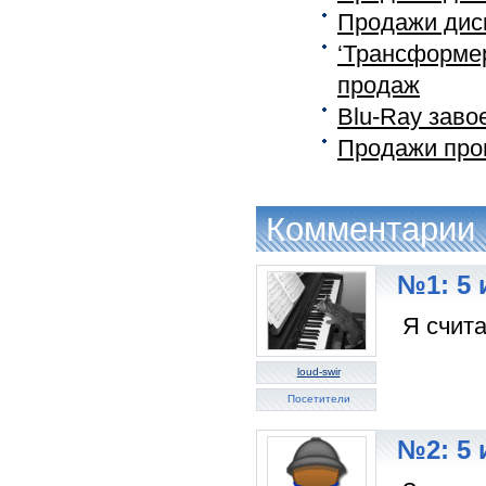
Продажи диск
‘Трансформе
продаж
Blu-Ray заво
Продажи проц
Комментарии
№1: 5 
Я счита
loud-swir
Посетители
№2: 5 