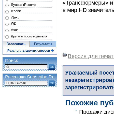
«Трансформеры» и 
Syabas (Pocorn)
в мир HD значител
Iconbit
iNext
WD
Asus
Другого производителя
Голосовать
Результаты
Результаты других опросов
Версия для печат
Поиск
ОК
Уважаемый посет
Рассылки Subscribe.Ru
незарегистриров
ОК
зарегистрировать
Похожие пуб
Продажи диск