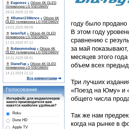
Eugenrex
Обзор 4K OLED
телевизора LG 55EG960V
29.01.2025 22:36
XRumer23Wence
Обзор 4K
OLED телевизора LG 55EG960V
году было продано 
19.01.2025 09:09
В этом году уровен
betenTaX
Обзор 4K OLED
телевизора LG 55EG960V
сравнению с резуль
17.01.2025 07:12
за май показывают,
Bubpummabug
Обзор 4K
OLED телевизора LG 55EG960V
месяцев этого год
10.01.2025 08:41
объем всех предыд
DianeFup
Обзор 4K OLED
телевизора LG 55EG960V
14.12.2024 21:12
Все комментарии
Три лучших издания
Голосование
«Поезд на Юму» и «
общего числа прод
Интерфейс для медиаплееров
какого производителя вам
кажется наиболее удобным?
Roku
Так же нам предрек
Dune HD
когда на рынке в ф
Apple TV