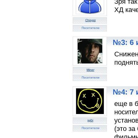
Зря та
ХД кач
Chingiz
Посетители
№3: 6 
Снижен
поднят
Miner
Посетители
№4: 7 
еще в 
носител
установ
igi0r
(это за
Посетители
фильм