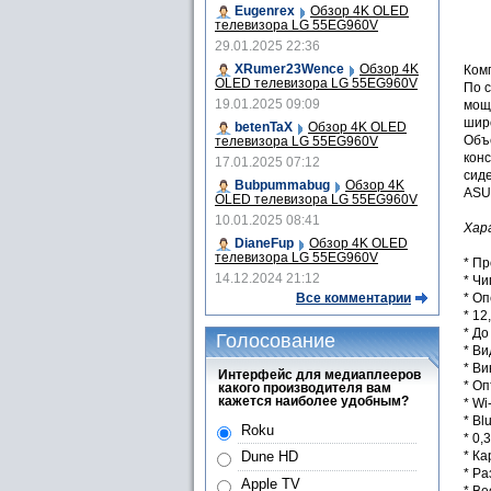
Eugenrex
Обзор 4K OLED
телевизора LG 55EG960V
29.01.2025 22:36
XRumer23Wence
Обзор 4K
Ком
OLED телевизора LG 55EG960V
По 
19.01.2025 09:09
мощн
шир
betenTaX
Обзор 4K OLED
Объ
телевизора LG 55EG960V
конс
17.01.2025 07:12
сиде
Bubpummabug
Обзор 4K
ASU
OLED телевизора LG 55EG960V
10.01.2025 08:41
Хар
DianeFup
Обзор 4K OLED
телевизора LG 55EG960V
* Пр
14.12.2024 21:12
* Чи
* Оп
Все комментарии
* 1
* Д
Голосование
* В
* Ви
Интерфейс для медиаплееров
* Оп
какого производителя вам
кажется наиболее удобным?
* Wi
* Bl
Roku
* 0,
* Ка
Dune HD
* Р
Apple TV
* Вес