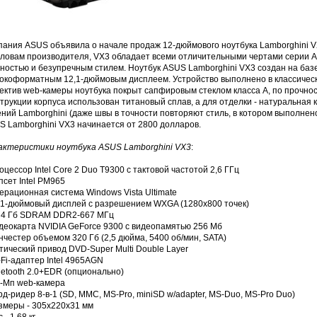
пания ASUS объявила о начале продаж 12-дюймового ноутбука Lamborghini V
словам производителя, VX3 обладает всеми отличительными чертами серии 
остью и безупречным стилем. Ноутбук ASUS Lamborghini VX3 создан на базе 
окоформатным 12,1-дюймовым дисплеем. Устройство выполнено в классически
ектив web-камеры ноутбука покрыт сапфировым стеклом класса А, по прочнос
трукции корпуса использован титановый сплав, а для отделки - натуральная
ний Lamborghini (даже швы в точности повторяют стиль, в котором выполне
S Lamborghini VX3 начинается от 2800 долларов.
актеристики ноутбука ASUS Lamborghini VX3
:
оцессор Intel Core 2 Duo T9300 с тактовой частотой 2,6 ГГц
псет Intel PM965
ерационная система Windows Vista Ultimate
2,1-дюймовый дисплей с разрешением WXGA (1280х800 точек)
о 4 Гб SDRAM DDR2-667 МГц
идеокарта NVIDIA GeForce 9300 с видеопамятью 256 Мб
нчестер объемом 320 Гб (2,5 дюйма, 5400 об/мин, SATA)
тический привод DVD-Super Multi Double Layer
-Fi-адаптер Intel 4965AGN
uetooth 2.0+EDR (опционально)
3-Мп web-камера
рд-ридер 8-в-1 (SD, MMC, MS-Pro, miniSD w/adapter, MS-Duo, MS-Pro Duo)
азмеры - 305x220x31 мм
 - 1,68 кг