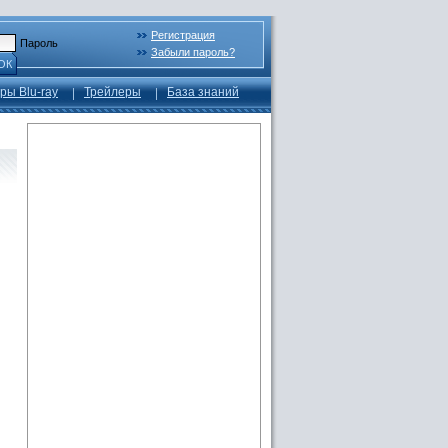
Регистрация
Пароль
Забыли пароль?
ОК
ры Blu-ray
Трейлеры
База знаний