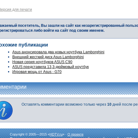
Версия для печати
ажаемый посетитель, Вы зашли на сайт как незарегистрированный польз
регистрироваться либо войти на сайт под своим именем.
охожие публикации
Asus анонсировала два новых ноутбука Lamborghini
Внешний жесткий диск Asus Lamborghini
Новая серия ноутбуков ASUS C90
ASUS представила 13,3-дюймовый ноутбук
Игровая мощь от Asus - G70
мментарии
Оставлять комментарии возможно только через
10
дней после ре
Copyright © 2005—2015 «
HDTV.ru
» ·
О проекте