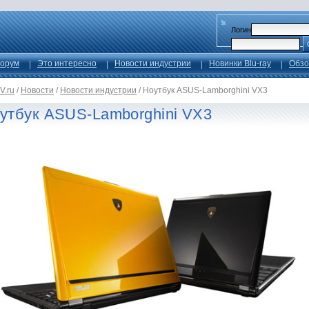
Логин
орум
Это интересно
Новости индустрии
Новинки Blu-ray
Обзо
V.ru
/
Новости
/
Новости индустрии
/
Ноутбук ASUS-Lamborghini VX3
утбук ASUS-Lamborghini VX3