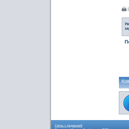
Ув
за
П
Ко
Связь с редакцией