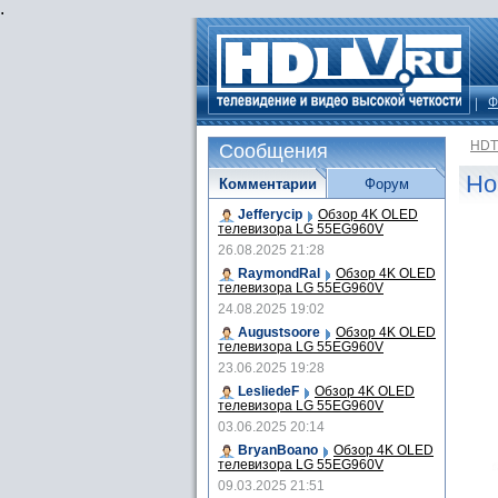
.
Ф
HDT
Сообщения
Но
Комментарии
Форум
Jefferycip
Обзор 4K OLED
телевизора LG 55EG960V
26.08.2025 21:28
RaymondRal
Обзор 4K OLED
телевизора LG 55EG960V
24.08.2025 19:02
Augustsoore
Обзор 4K OLED
телевизора LG 55EG960V
23.06.2025 19:28
LesliedeF
Обзор 4K OLED
телевизора LG 55EG960V
03.06.2025 20:14
BryanBoano
Обзор 4K OLED
телевизора LG 55EG960V
09.03.2025 21:51