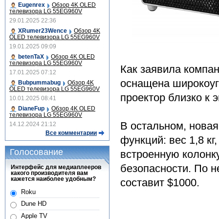
Eugenrex
Обзор 4K OLED
телевизора LG 55EG960V
29.01.2025 22:36
XRumer23Wence
Обзор 4K
OLED телевизора LG 55EG960V
19.01.2025 09:09
betenTaX
Обзор 4K OLED
телевизора LG 55EG960V
Как заявила компан
17.01.2025 07:12
оснащена широкоуг
Bubpummabug
Обзор 4K
OLED телевизора LG 55EG960V
проектор близко к э
10.01.2025 08:41
DianeFup
Обзор 4K OLED
телевизора LG 55EG960V
В остальном, новая
14.12.2024 21:12
Все комментарии
функций: вес 1,8 к
Голосование
встроенную колонк
безопасности. По 
Интерфейс для медиаплееров
какого производителя вам
кажется наиболее удобным?
составит $1000.
Roku
Dune HD
Apple TV