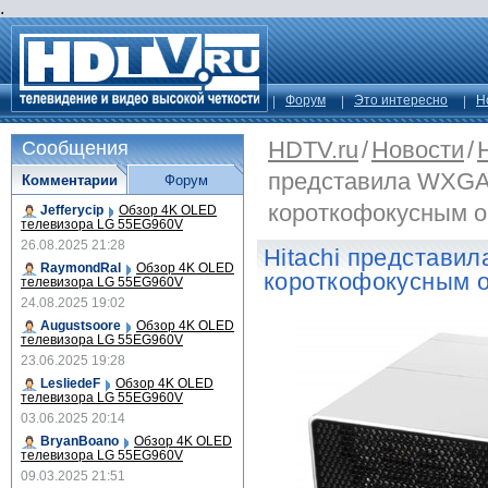
.
Форум
Это интересно
Н
HDTV.ru
/
Новости
/
Сообщения
представила WXGA 
Комментарии
Форум
короткофокусным 
Jefferycip
Обзор 4K OLED
телевизора LG 55EG960V
26.08.2025 21:28
Hitachi представи
RaymondRal
Обзор 4K OLED
короткофокусным 
телевизора LG 55EG960V
24.08.2025 19:02
Augustsoore
Обзор 4K OLED
телевизора LG 55EG960V
23.06.2025 19:28
LesliedeF
Обзор 4K OLED
телевизора LG 55EG960V
03.06.2025 20:14
BryanBoano
Обзор 4K OLED
телевизора LG 55EG960V
09.03.2025 21:51