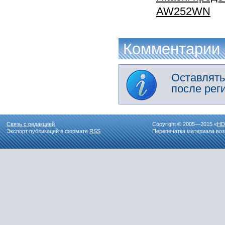
AW252WN
Комментарии
Оставлять
после рег
Связь с редакцией
Copyright © 2005—2015 «
HD
Экспорт публикаций в формате
RSS
Перепечатка материала воз