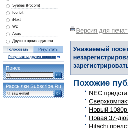
Syabas (Pocorn)
Iconbit
iNext
WD
Версия для печат
Asus
Другого производителя
Уважаемый посет
Голосовать
Результаты
незарегистриров
Результаты других опросов
зарегистрировать
Поиск
ОК
Похожие пуб
Рассылки Subscribe.Ru
NEC представ
ОК
Сверхкомпакт
Новый 1080p 
Новая 37-дюй
Hitachi пред