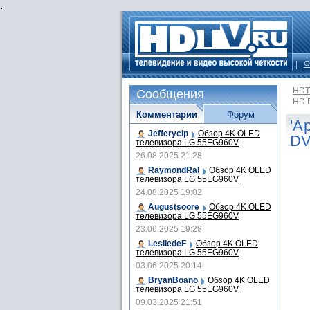
.
Ф
HDT
Сообщения
HD 
Комментарии
Форум
'A
Jefferycip
Обзор 4K OLED
DV
телевизора LG 55EG960V
26.08.2025 21:28
RaymondRal
Обзор 4K OLED
телевизора LG 55EG960V
24.08.2025 19:02
Augustsoore
Обзор 4K OLED
телевизора LG 55EG960V
23.06.2025 19:28
LesliedeF
Обзор 4K OLED
телевизора LG 55EG960V
03.06.2025 20:14
BryanBoano
Обзор 4K OLED
телевизора LG 55EG960V
09.03.2025 21:51