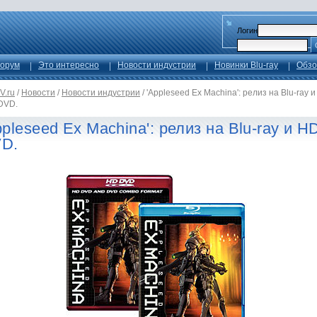
Логин
орум
Это интересно
Новости индустрии
Новинки Blu-ray
Обзо
V.ru
/
Новости
/
Новости индустрии
/
'Appleseed Ex Machina': релиз на Blu-ray и
DVD.
ppleseed Ex Machina': релиз на Blu-ray и H
D.