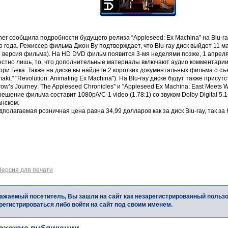
er сообщила подробности будущего релиза “Appleseed: Ex Machina” на Blu-ra
о года. Режиссер фильма Джон Ву подтверждает, что Blu-ray диск выйдет 11 м
 версия фильма). На HD DVD фильм появится 3-мя неделями позже, 1 апреля
естно лишь, то, что дополнительные материалы включают аудио комментарии
ри Бека. Также на диске вы найдете 2 коротких документальных фильма о съе
aki," "Revolution: Animating Ex Machina"). На Blu-ray диске будут также прис
row’s Journey: The Appleseed Chronicles" и "Appleseed Ex Machina: East Meets W
ешение фильма составит 1080p/VC-1 video (1.78:1) со звуком Dolby Digital 5.
анском.
полагаемая розничная цена равна 34,99 долларов как за диск Blu-ray, так за
Версия для печати
ажаемый посетитель, Вы зашли на сайт как незарегистрированный польз
регистрироваться либо войти на сайт под своим именем.