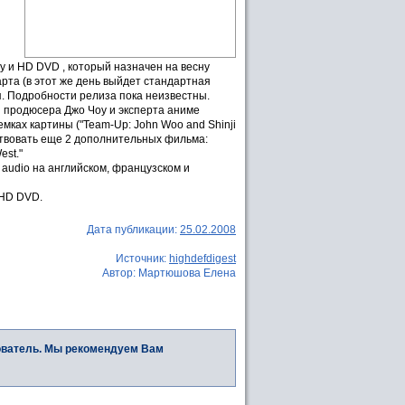
y и HD DVD , который назначен на весну
арта (в этот же день выйдет стандартная
. Подробности релиза пока неизвестны.
 продюсера Джо Чоу и эксперта аниме
мках картины ("Team-Up: John Woo and Shinji
утствовать еще 2 дополнительных фильма:
est."
1 audio на английском, французском и
 HD DVD.
Дата публикации:
25.02.2008
Источник:
highdefdigest
Автор: Мартюшова Елена
ователь. Мы рекомендуем Вам