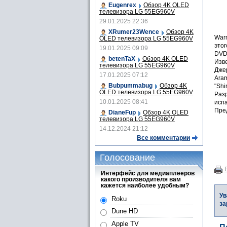
Eugenrex
Обзор 4K OLED
телевизора LG 55EG960V
29.01.2025 22:36
XRumer23Wence
Обзор 4K
Warn
OLED телевизора LG 55EG960V
этог
19.01.2025 09:09
DVD
betenTaX
Обзор 4K OLED
Изв
телевизора LG 55EG960V
Джер
17.01.2025 07:12
Aram
Bubpummabug
Обзор 4K
"Shi
OLED телевизора LG 55EG960V
Разр
10.01.2025 08:41
исп
Пред
DianeFup
Обзор 4K OLED
телевизора LG 55EG960V
14.12.2024 21:12
Все комментарии
Голосование
Интерфейс для медиаплееров
какого производителя вам
кажется наиболее удобным?
Ув
Roku
за
Dune HD
Apple TV