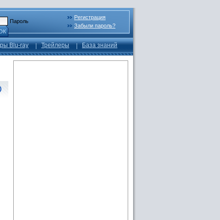
Регистрация
Пароль
Забыли пароль?
ОК
ры Blu-ray
Трейлеры
База знаний
D