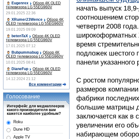
Eugenrex
Обзор 4K OLED
начать выпуск 18,
телевизора LG 55EG960V
29.01.2025 22:36
соотношением сторо
XRumer23Wence
Обзор 4K
OLED телевизора LG 55EG960V
четверти 2008 года
19.01.2025 09:09
широкоформатных Ж
betenTaX
Обзор 4K OLED
телевизора LG 55EG960V
время стремительно
17.01.2025 07:12
подложек шестого п
Bubpummabug
Обзор 4K
OLED телевизора LG 55EG960V
панели указанного 
10.01.2025 08:41
DianeFup
Обзор 4K OLED
телевизора LG 55EG960V
С ростом популярн
14.12.2024 21:12
Все комментарии
размеров компании
Голосование
фабрики последних
большие матрицы д
Интерфейс для медиаплееров
какого производителя вам
кажется наиболее удобным?
заключается как в 
Roku
увеличении его об
Dune HD
набирающем оборо
Apple TV