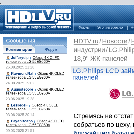
.
Форум
Это интересно
Н
HDTV.ru
/
Новости
/
Сообщения
индустрии
/
LG.Phil
Комментарии
Форум
18,9" ЖК-панелей
Jefferycip
Обзор 4K OLED
телевизора LG 55EG960V
26.08.2025 21:28
LG.Philips LCD зай
RaymondRal
Обзор 4K OLED
панелей
телевизора LG 55EG960V
24.08.2025 19:02
Augustsoore
Обзор 4K OLED
телевизора LG 55EG960V
23.06.2025 19:28
LesliedeF
Обзор 4K OLED
телевизора LG 55EG960V
Стремясь не отстат
03.06.2025 20:14
BryanBoano
Обзор 4K OLED
собратьев по цеху, 
телевизора LG 55EG960V
09.03.2025 21:51
ближайшем будущем