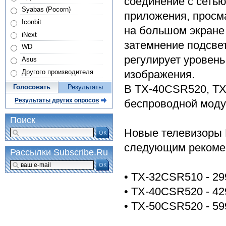
соединение с сеть
Syabas (Pocorn)
приложения, просм
Iconbit
на большом экране
iNext
затемнение подсве
WD
регулирует уровень
Asus
изображения.
Другого производителя
В TX-40CSR520, TX
Голосовать
Результаты
Результаты других опросов
беспроводной модул
Поиск
Новые телевизоры 
ОК
следующим рекоме
Рассылки Subscribe.Ru
ОК
• TX-32CSR510 - 29
• TX-40CSR520 - 42
• TX-50CSR520 - 59