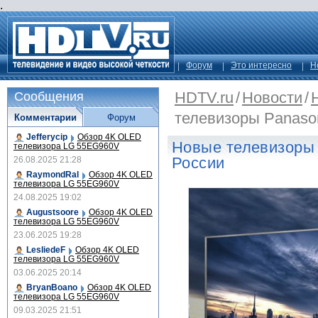
.
Форум
Это интересно
Н
HDTV.ru
/
Новости
/
Сообщения
телевизоры Panaso
Комментарии
Форум
Jefferycip
Обзор 4K OLED
Новые телевизоры 
телевизора LG 55EG960V
России
26.08.2025 21:28
RaymondRal
Обзор 4K OLED
телевизора LG 55EG960V
24.08.2025 19:02
Augustsoore
Обзор 4K OLED
телевизора LG 55EG960V
23.06.2025 19:28
LesliedeF
Обзор 4K OLED
телевизора LG 55EG960V
03.06.2025 20:14
BryanBoano
Обзор 4K OLED
телевизора LG 55EG960V
09.03.2025 21:51