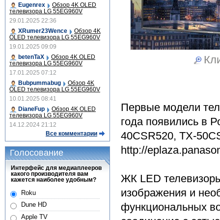
Eugenrex
Обзор 4K OLED
телевизора LG 55EG960V
29.01.2025 22:36
XRumer23Wence
Обзор 4K
OLED телевизора LG 55EG960V
19.01.2025 09:09
Кли
betenTaX
Обзор 4K OLED
телевизора LG 55EG960V
17.01.2025 07:12
Bubpummabug
Обзор 4K
OLED телевизора LG 55EG960V
10.01.2025 08:41
Первые модели теле
DianeFup
Обзор 4K OLED
телевизора LG 55EG960V
года появились в Р
14.12.2024 21:12
40CSR520, TX-50CS
Все комментарии
http://eplaza.panaso
Голосование
Интерфейс для медиаплееров
какого производителя вам
ЖК LED телевизоры
кажется наиболее удобным?
изображения и нео
Roku
функциональных во
Dune HD
Apple TV