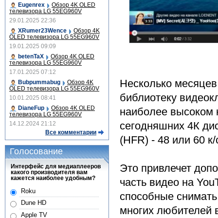
Eugenrex
Обзор 4K OLED
телевизора LG 55EG960V
29.01.2025 22:36
XRumer23Wence
Обзор 4K
OLED телевизора LG 55EG960V
19.01.2025 09:09
betenTaX
Обзор 4K OLED
телевизора LG 55EG960V
17.01.2025 07:12
Несколько месяцев
Bubpummabug
Обзор 4K
OLED телевизора LG 55EG960V
библиотеку видеок
10.01.2025 08:41
DianeFup
Обзор 4K OLED
наиболее высоком 
телевизора LG 55EG960V
сегодняшних 4К ди
14.12.2024 21:12
Все комментарии
(HFR) - 48 или 60 к/
Голосование
Это привлечет доп
Интерфейс для медиаплееров
какого производителя вам
кажется наиболее удобным?
часть видео на You
Roku
способные снимать 
Dune HD
многих любителей 
Apple TV