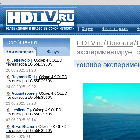
.
Форум
Это интересно
Н
HDTV.ru
/
Новости
/
Сообщения
экспериментирует с 
Комментарии
Форум
Jefferycip
Обзор 4K OLED
Youtube эксперимен
телевизора LG 55EG960V
26.08.2025 21:28
RaymondRal
Обзор 4K OLED
телевизора LG 55EG960V
24.08.2025 19:02
Augustsoore
Обзор 4K OLED
телевизора LG 55EG960V
23.06.2025 19:28
LesliedeF
Обзор 4K OLED
телевизора LG 55EG960V
03.06.2025 20:14
BryanBoano
Обзор 4K OLED
телевизора LG 55EG960V
09.03.2025 21:51