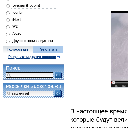
Syabas (Pocorn)
Iconbit
iNext
WD
Asus
Другого производителя
Голосовать
Результаты
Результаты других опросов
Поиск
ОК
Рассылки Subscribe.Ru
ОК
В настоящее время
которые будут вели
телевизоров и мон