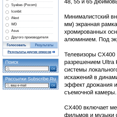
48, 55 и 65 дюймов
Syabas (Pocorn)
Iconbit
Минималистский вн
iNext
мм) экранная рамка
WD
хромированных осн
Asus
Другого производителя
алюминием. Под эк
Голосовать
Результаты
Результаты других опросов
Телевизоры CX400 
разрешением Ultra 
Поиск
системы локальног
ОК
искажений в динами
Рассылки Subscribe.Ru
эффект дрожания и
ОК
съемочной камеры.
CX400 включает ме
фильмов и музыки 