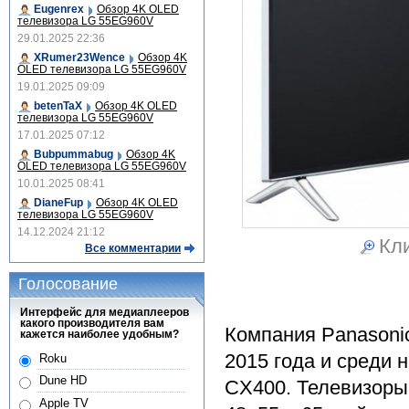
Eugenrex
Обзор 4K OLED
телевизора LG 55EG960V
29.01.2025 22:36
XRumer23Wence
Обзор 4K
OLED телевизора LG 55EG960V
19.01.2025 09:09
betenTaX
Обзор 4K OLED
телевизора LG 55EG960V
17.01.2025 07:12
Bubpummabug
Обзор 4K
OLED телевизора LG 55EG960V
10.01.2025 08:41
DianeFup
Обзор 4K OLED
телевизора LG 55EG960V
14.12.2024 21:12
Кли
Все комментарии
Голосование
Интерфейс для медиаплееров
какого производителя вам
Компания Panasoni
кажется наиболее удобным?
2015 года и среди 
Roku
Dune HD
CX400. Телевизоры 
Apple TV