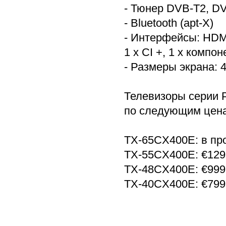
- Тюнер DVB-T2, D
- Bluetooth (apt-X)
- Интерфейсы: HDMI 
1 х CI +, 1 х компо
- Размеры экрана: 4
Телевизоры серии P
по следующим цен
TX-65CX400E: в про
TX-55CX400E: €1299
TX-48CX400E: €999 
TX-40CX400E: €799 