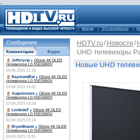
.
Форум
Это интересно
Н
HDTV.ru
/
Новости
/
Сообщения
UHD телевизоры Pa
Комментарии
Форум
Jefferycip
Обзор 4K OLED
Новые UHD телеви
телевизора LG 55EG960V
26.08.2025 21:28
RaymondRal
Обзор 4K OLED
телевизора LG 55EG960V
24.08.2025 19:02
Augustsoore
Обзор 4K OLED
телевизора LG 55EG960V
23.06.2025 19:28
LesliedeF
Обзор 4K OLED
телевизора LG 55EG960V
03.06.2025 20:14
BryanBoano
Обзор 4K OLED
телевизора LG 55EG960V
09.03.2025 21:51