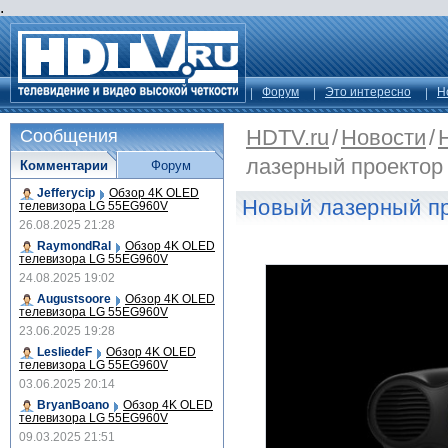
.
Форум
Это интересно
Н
HDTV.ru
/
Новости
/
Сообщения
лазерный проектор
Комментарии
Форум
Jefferycip
Обзор 4K OLED
Новый лазерный п
телевизора LG 55EG960V
26.08.2025 21:28
RaymondRal
Обзор 4K OLED
телевизора LG 55EG960V
24.08.2025 19:02
Augustsoore
Обзор 4K OLED
телевизора LG 55EG960V
23.06.2025 19:28
LesliedeF
Обзор 4K OLED
телевизора LG 55EG960V
03.06.2025 20:14
BryanBoano
Обзор 4K OLED
телевизора LG 55EG960V
09.03.2025 21:51