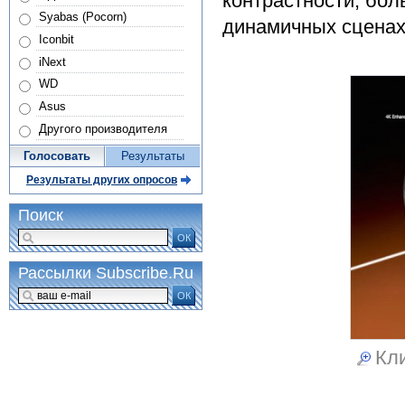
контрастности, бо
Syabas (Pocorn)
динамичных сценах
Iconbit
iNext
WD
Asus
Другого производителя
Голосовать
Результаты
Результаты других опросов
Поиск
ОК
Рассылки Subscribe.Ru
ОК
Кли