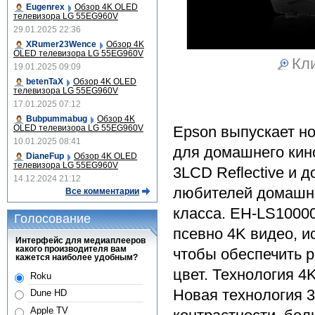
Eugenrex
Обзор 4K OLED
телевизора LG 55EG960V
29.01.2025 22:36
XRumer23Wence
Обзор 4K
OLED телевизора LG 55EG960V
Кли
19.01.2025 09:09
betenTaX
Обзор 4K OLED
телевизора LG 55EG960V
17.01.2025 07:12
Bubpummabug
Обзор 4K
Epson выпускает н
OLED телевизора LG 55EG960V
10.01.2025 08:41
для домашнего кин
DianeFup
Обзор 4K OLED
телевизора LG 55EG960V
3LCD Reflective и 
14.12.2024 21:12
любителей домашне
Все комментарии
класса. EH-LS1000
Голосование
псевно 4K видео, и
Интерфейс для медиаплееров
какого производителя вам
чтобы обеспечить 
кажется наиболее удобным?
цвет. Технология 4
Roku
Новая технология 
Dune HD
Apple TV