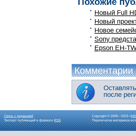
Похожие пуб
Новый Full H
Новый проект
Новое семей
Sony предста
Epson EH-TW
Комментарии
Оставлять
после рег
Связь с редакцией
Copyright © 2005—2015 «
HD
Экспорт публикаций в формате
RSS
Перепечатка материала воз