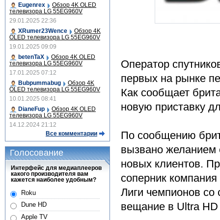
Eugenrex
Обзор 4K OLED
телевизора LG 55EG960V
29.01.2025 22:36
XRumer23Wence
Обзор 4K
OLED телевизора LG 55EG960V
19.01.2025 09:09
betenTaX
Обзор 4K OLED
Оператор спутнико
телевизора LG 55EG960V
17.01.2025 07:12
первых на рынке пе
Bubpummabug
Обзор 4K
OLED телевизора LG 55EG960V
Как сообщает брита
10.01.2025 08:41
новую приставку дл
DianeFup
Обзор 4K OLED
телевизора LG 55EG960V
14.12.2024 21:12
По сообщению брит
Все комментарии
вызвано желанием 
Голосование
новых клиентов. Пр
Интерфейс для медиаплееров
какого производителя вам
соперник компания
кажется наиболее удобным?
Лиги чемпионов со 
Roku
вещание в Ultra HD
Dune HD
Apple TV