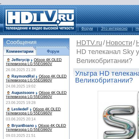
.
Форум
Это интересно
Н
HDTV.ru
/
Новости
/
Сообщения
HD телеканал Sky у
Комментарии
Форум
Великобритании?
Jefferycip
Обзор 4K OLED
телевизора LG 55EG960V
26.08.2025 21:28
Ультра HD телекан
RaymondRal
Обзор 4K OLED
Великобритании?
телевизора LG 55EG960V
24.08.2025 19:02
Augustsoore
Обзор 4K OLED
телевизора LG 55EG960V
23.06.2025 19:28
LesliedeF
Обзор 4K OLED
телевизора LG 55EG960V
03.06.2025 20:14
BryanBoano
Обзор 4K OLED
телевизора LG 55EG960V
09.03.2025 21:51