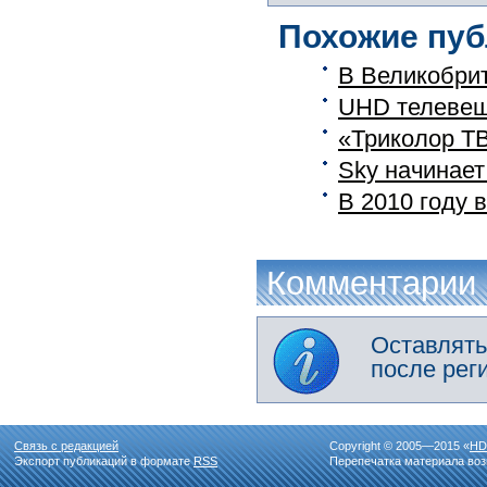
Похожие пуб
В Великобри
UHD телевещ
«Триколор ТВ
Sky начинает
В 2010 году 
Комментарии
Оставлять
после рег
Связь с редакцией
Copyright © 2005—2015 «
HD
Экспорт публикаций в формате
RSS
Перепечатка материала воз