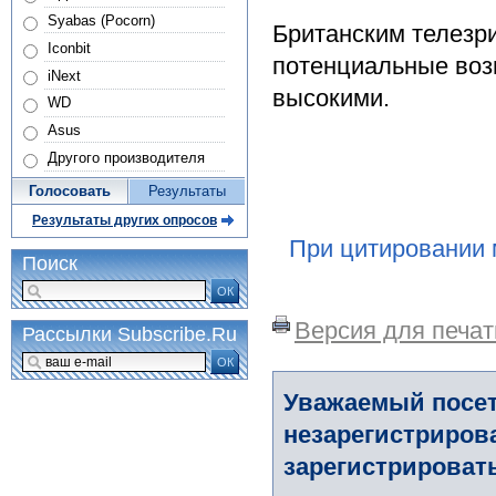
Syabas (Pocorn)
Британским телезри
Iconbit
потенциальные воз
iNext
высокими.
WD
Asus
Другого производителя
Голосовать
Результаты
Результаты других опросов
При цитировании 
Поиск
ОК
Версия для печат
Рассылки Subscribe.Ru
ОК
Уважаемый посет
незарегистриров
зарегистрировать