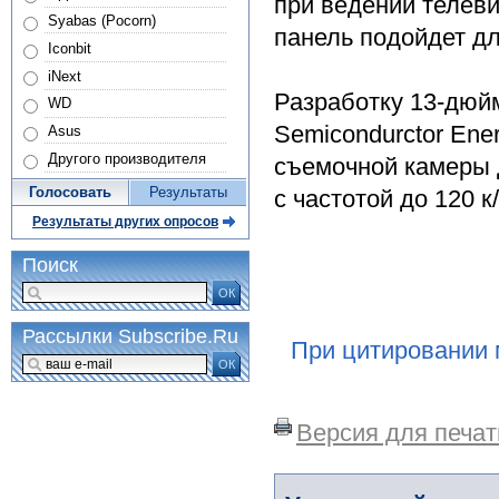
при ведении телев
Syabas (Pocorn)
панель подойдет дл
Iconbit
iNext
Разработку 13-дюй
WD
Semicondurctor Ene
Asus
Другого производителя
съемочной камеры 
Голосовать
Результаты
с частотой до 120 к/
Результаты других опросов
Поиск
ОК
Рассылки Subscribe.Ru
При цитировании 
ОК
Версия для печат