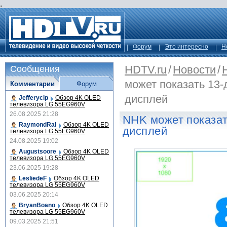
.
Форум
Это интересно
Н
HDTV.ru
/
Новости
/
Сообщения
может показать 13
Комментарии
Форум
дисплей
Jefferycip
Обзор 4K OLED
телевизора LG 55EG960V
26.08.2025 21:28
NHK может показа
RaymondRal
Обзор 4K OLED
дисплей
телевизора LG 55EG960V
24.08.2025 19:02
Augustsoore
Обзор 4K OLED
телевизора LG 55EG960V
23.06.2025 19:28
LesliedeF
Обзор 4K OLED
телевизора LG 55EG960V
03.06.2025 20:14
BryanBoano
Обзор 4K OLED
телевизора LG 55EG960V
09.03.2025 21:51