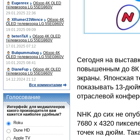
Eugenrex
Обзор 4K OLED
телевизора LG 55EG960V
29.01.2025 22:36
XRumer23Wence
Обзор 4K
OLED телевизора LG 55EG960V
19.01.2025 09:09
betenTaX
Обзор 4K OLED
телевизора LG 55EG960V
17.01.2025 07:12
Bubpummabug
Обзор 4K
OLED телевизора LG 55EG960V
Сегодня на выстав
10.01.2025 08:41
повышенным до 8К 
DianeFup
Обзор 4K OLED
телевизора LG 55EG960V
экраны. Японская 
14.12.2024 21:12
Все комментарии
показывать 13-дюй
отраслевой конфере
Голосование
Интерфейс для медиаплееров
какого производителя вам
NHK до сих не опу
кажется наиболее удобным?
7680 х 4320 пиксел
Roku
Dune HD
точек на дюйм. Так
Apple TV