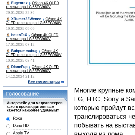
Eugenrex
Обзор 4K OLED
телевизора LG 55EG960V
29.01.2025 22:36
XRumer23Wence
Обзор 4K
OLED телевизора LG 55EG960V
19.01.2025 09:09
betenTaX
Обзор 4K OLED
телевизора LG 55EG960V
17.01.2025 07:12
Bubpummabug
Обзор 4K
OLED телевизора LG 55EG960V
10.01.2025 08:41
DianeFup
Обзор 4K OLED
телевизора LG 55EG960V
14.12.2024 21:12
Все комментарии
Многие крупные ком
Голосование
LG, HTC, Sony и S
Интерфейс для медиаплееров
которые пройдут вс
какого производителя вам
кажется наиболее удобным?
транслироваться че
Roku
побывать на выстав
Dune HD
выходя из дома.
Apple TV