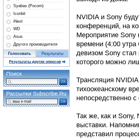
Syabas (Pocorn)
Iconbit
NVIDIA и Sony буду
iNext
конференций, на к
WD
Мероприятие Sony н
Asus
времени (4:00 утр
Другого производителя
девизом Sony стал 
Голосовать
Результаты
которого можно лиш
Результаты других опросов
Поиск
Трансляция NVIDIA 
ОК
тихоокеанскому вре
Рассылки Subscribe.Ru
непосредственно с 
ОК
Так же, как и Sony
выставки. Напомни
представил процесс