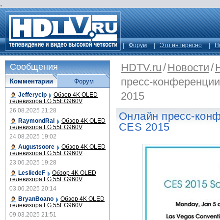
.
Форум
Это интересно
Н
HDTV.ru
/
Новости
/
Сообщения
пресс-конференции
Комментарии
Форум
2015
Jefferycip
Обзор 4K OLED
телевизора LG 55EG960V
26.08.2025 21:28
Онлайн пресс-конф
RaymondRal
Обзор 4K OLED
CES 2015
телевизора LG 55EG960V
24.08.2025 19:02
Augustsoore
Обзор 4K OLED
телевизора LG 55EG960V
23.06.2025 19:28
LesliedeF
Обзор 4K OLED
телевизора LG 55EG960V
03.06.2025 20:14
BryanBoano
Обзор 4K OLED
телевизора LG 55EG960V
09.03.2025 21:51