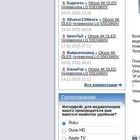
Eugenrex
Обзор 4K OLED
телевизора LG 55EG960V
29.01.2025 22:36
XRumer23Wence
Обзор 4K
OLED телевизора LG 55EG960V
19.01.2025 09:09
Воз
betenTaX
Обзор 4K OLED
телевизора LG 55EG960V
вид
Нов
17.01.2025 07:12
Тепе
Bubpummabug
Обзор 4K
OLED телевизора LG 55EG960V
Пока
10.01.2025 08:41
Vim
DianeFup
Обзор 4K OLED
Они,
телевизора LG 55EG960V
"И 
14.12.2024 21:12
обе
Все комментарии
"
Vime
Голосование
"Фил
Интерфейс для медиаплееров
какого производителя вам
кажется наиболее удобным?
Roku
Dune HD
Apple TV