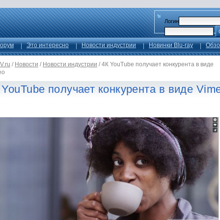
Логин
орум
Это интересно
Новости индустрии
Новинки Blu-ray
Обзо
V.ru
/
Новости
/
Новости индустрии
/
4К YouTube получает конкурента в виде
eo
 YouTube получает конкурента в виде Vim