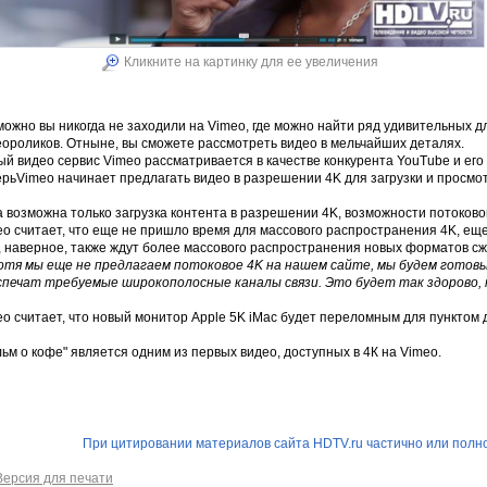
Кликните на картинку для ее увеличения
можно вы никогда не заходили на Vimeo, где можно найти ряд удивительных 
еороликов. Отныне, вы сможете рассмотреть видео в мельчайших деталях.
ый видео сервис Vimeo рассматривается в качестве конкурента YouTube и ег
рьVimeo начинает предлагать видео в разрешении 4K для загрузки и просмотр
 возможна только загрузка контента в разрешении 4K, возможности потоково
eo считает, что еще не пришло время для массового распространения 4K, ещ
 наверное, также ждут более массового распространения новых форматов сжа
хотя мы еще не предлагаем потоковое 4K на нашем сайте, мы будем готовы
спечат требуемые широкополосные каналы связи. Это будет так здорово, ко
o считает, что новый монитор Apple 5K iMac будет переломным для пунктом 
ьм о кофе" является одним из первых видео, доступных в 4К на Vimeo.
При цитировании материалов сайта HDTV.ru частично или полно
Версия для печати