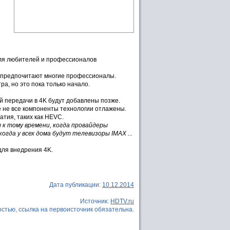
для любителей и профессионалов
о предпочитают многие профессионалы.
а, но это пока только начало.
й передачи в 4K будут добавлены позже.
е не все компоненты технологии отлажены.
тия, таких как HEVC.
 к тому времени, когда провайдеры
гда у всех дома будут телевизоры IMAX ...
для внедрения 4K.
Дата публикации:
10.12.2014
Источник:
HDTV.ru
стью, ссылка на первоисточник обязательна.