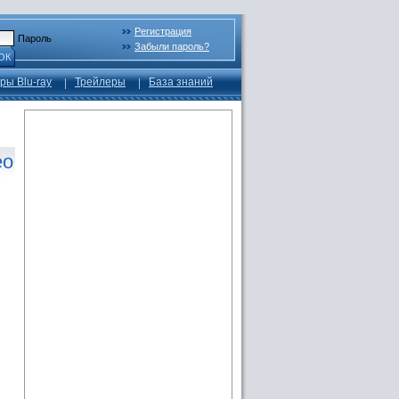
Регистрация
Пароль
Забыли пароль?
ОК
ры Blu-ray
Трейлеры
База знаний
eo