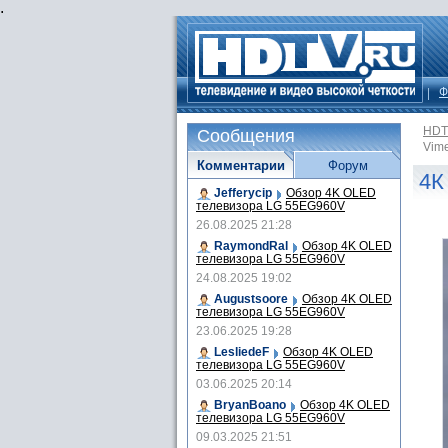
.
Ф
HDT
Сообщения
Vim
Комментарии
Форум
4К
Jefferycip
Обзор 4K OLED
телевизора LG 55EG960V
26.08.2025 21:28
RaymondRal
Обзор 4K OLED
телевизора LG 55EG960V
24.08.2025 19:02
Augustsoore
Обзор 4K OLED
телевизора LG 55EG960V
23.06.2025 19:28
LesliedeF
Обзор 4K OLED
телевизора LG 55EG960V
03.06.2025 20:14
BryanBoano
Обзор 4K OLED
телевизора LG 55EG960V
09.03.2025 21:51