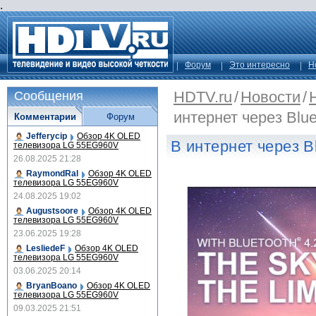
.
Форум
Это интересно
Н
HDTV.ru
/
Новости
/
Сообщения
интернет через Blue
Комментарии
Форум
Jefferycip
Обзор 4K OLED
В интернет через Bl
телевизора LG 55EG960V
26.08.2025 21:28
RaymondRal
Обзор 4K OLED
телевизора LG 55EG960V
24.08.2025 19:02
Augustsoore
Обзор 4K OLED
телевизора LG 55EG960V
23.06.2025 19:28
LesliedeF
Обзор 4K OLED
телевизора LG 55EG960V
03.06.2025 20:14
BryanBoano
Обзор 4K OLED
телевизора LG 55EG960V
09.03.2025 21:51