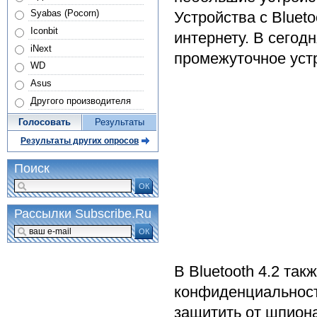
Syabas (Pocorn)
Устройства с Bluet
Iconbit
интернету. В сего
iNext
промежуточное уст
WD
Asus
Другого производителя
Голосовать
Результаты
Результаты других опросов
Поиск
ОК
Рассылки Subscribe.Ru
ОК
В Bluetooth 4.2 та
конфиденциальност
защитить от шпиона