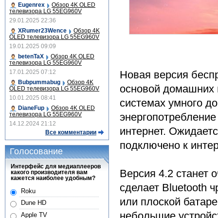
Eugenrex
Обзор 4K OLED
телевизора LG 55EG960V
29.01.2025 22:36
XRumer23Wence
Обзор 4K
OLED телевизора LG 55EG960V
19.01.2025 09:09
betenTaX
Обзор 4K OLED
телевизора LG 55EG960V
Новая версия беспр
17.01.2025 07:12
Bubpummabug
Обзор 4K
основой домашних 
OLED телевизора LG 55EG960V
10.01.2025 08:41
системах умного д
DianeFup
Обзор 4K OLED
энергопотребление
телевизора LG 55EG960V
14.12.2024 21:12
интернет. Ожидаетс
Все комментарии
подключено к интер
Голосование
Интерфейс для медиаплееров
Версия 4.2 станет 
какого производителя вам
кажется наиболее удобным?
сделает Bluetooth 
Roku
или плоской батаре
Dune HD
небольшие устройст
Apple TV