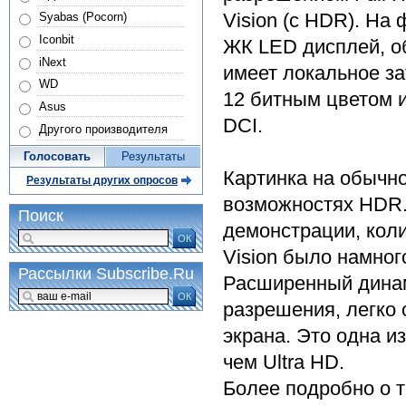
Vision (с HDR). На
Syabas (Pocorn)
Iconbit
ЖК LED дисплей, об
iNext
имеет локальное за
WD
12 битным цветом 
Asus
DCI.
Другого производителя
Голосовать
Результаты
Картинка на обычно
Результаты других опросов
возможностях HDR. 
Поиск
демонстрации, кол
ОК
Vision было намно
Рассылки Subscribe.Ru
Расширенный динам
ОК
разрешения, легко 
экрана. Это одна и
чем Ultra HD.
Более подробно о т