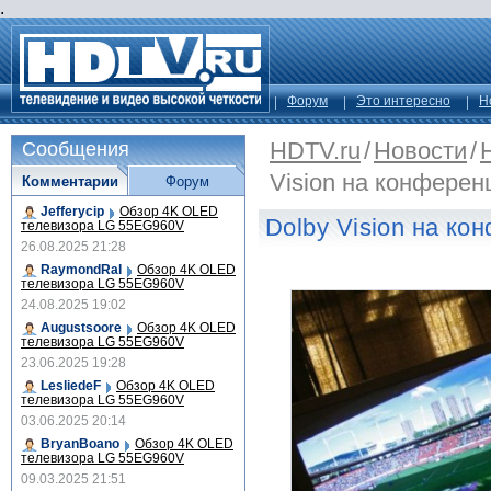
.
Форум
Это интересно
Н
HDTV.ru
/
Новости
/
Сообщения
Vision на конфере
Комментарии
Форум
Jefferycip
Обзор 4K OLED
Dolby Vision на к
телевизора LG 55EG960V
26.08.2025 21:28
RaymondRal
Обзор 4K OLED
телевизора LG 55EG960V
24.08.2025 19:02
Augustsoore
Обзор 4K OLED
телевизора LG 55EG960V
23.06.2025 19:28
LesliedeF
Обзор 4K OLED
телевизора LG 55EG960V
03.06.2025 20:14
BryanBoano
Обзор 4K OLED
телевизора LG 55EG960V
09.03.2025 21:51