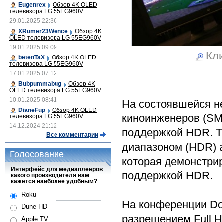
Eugenrex
Обзор 4K OLED
телевизора LG 55EG960V
29.01.2025 22:36
XRumer23Wence
Обзор 4K
OLED телевизора LG 55EG960V
19.01.2025 09:09
Кли
betenTaX
Обзор 4K OLED
телевизора LG 55EG960V
17.01.2025 07:12
Bubpummabug
Обзор 4K
OLED телевизора LG 55EG960V
10.01.2025 08:41
На состоявшейся н
DianeFup
Обзор 4K OLED
киноинженеров (SM
телевизора LG 55EG960V
14.12.2024 21:12
поддержкой HDR. Т
Все комментарии
диапазоном (HDR) а
Голосование
которая демонстри
Интерфейс для медиаплееров
поддержкой HDR.
какого производителя вам
кажется наиболее удобным?
Roku
На конференции Do
Dune HD
разрешением Full H
Apple TV