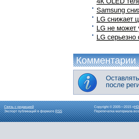
4К OLED тел
Samsung сни
LG снижает 
LG не может 
LG серьезно
Комментарии
Оставлять
после рег
Связь с редакцией
Copyright © 2005—2015 «
HD
Экспорт публикаций в формате
RSS
Перепечатка материала воз