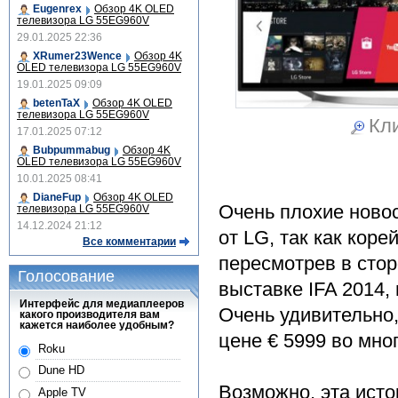
Eugenrex
Обзор 4K OLED
телевизора LG 55EG960V
29.01.2025 22:36
XRumer23Wence
Обзор 4K
OLED телевизора LG 55EG960V
19.01.2025 09:09
betenTaX
Обзор 4K OLED
телевизора LG 55EG960V
Кли
17.01.2025 07:12
Bubpummabug
Обзор 4K
OLED телевизора LG 55EG960V
10.01.2025 08:41
DianeFup
Обзор 4K OLED
Очень плохие ново
телевизора LG 55EG960V
14.12.2024 21:12
от LG, так как кор
Все комментарии
пересмотрев в стор
Голосование
выставке IFA 2014,
Интерфейс для медиаплееров
Очень удивительно,
какого производителя вам
кажется наиболее удобным?
цене € 5999 во мног
Roku
Dune HD
Возможно, эта исто
Apple TV