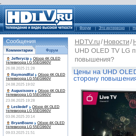
.
Форум
Это интересно
Н
HDTV.ru
/
Новости
/
Сообщения
UHD OLED TV LG п
Комментарии
Форум
повышения?
Jefferycip
Обзор 4K OLED
телевизора LG 55EG960V
26.08.2025 21:28
Цены на UHD OLED
RaymondRal
Обзор 4K OLED
сторону повышени
телевизора LG 55EG960V
24.08.2025 19:02
Augustsoore
Обзор 4K OLED
телевизора LG 55EG960V
23.06.2025 19:28
LesliedeF
Обзор 4K OLED
телевизора LG 55EG960V
03.06.2025 20:14
BryanBoano
Обзор 4K OLED
телевизора LG 55EG960V
09.03.2025 21:51