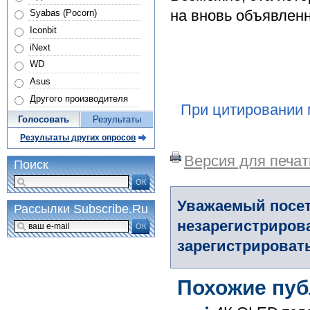
на вновь объявленн
Syabas (Pocorn)
Iconbit
iNext
WD
Asus
Другого производителя
При цитировании 
Голосовать
Результаты
Результаты других опросов
Версия для печат
Поиск
ОК
Уважаемый посет
Рассылки Subscribe.Ru
незарегистриров
ОК
зарегистрировать
Похожие пуб