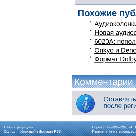
Похожие пуб
Аудиоколонк
Новая аудиос
6020A: попол
Onkyo и Deno
Формат Dolby
Комментарии
Оставлять
после рег
Связь с редакцией
Copyright © 2005—2015 «
HD
Экспорт публикаций в формате
RSS
Перепечатка материала воз