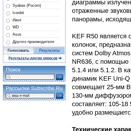
диаграммы излучен
Syabas (Pocorn)
отраженные звуков
Iconbit
панорамы, исходящи
iNext
WD
Asus
KEF R50 является 
Другого производителя
колонок, предназн
Голосовать
Результаты
систем Dolby Atmos
Результаты других опросов
NR636, с помощью 
5.1.4 или 5.1.2. В 
Поиск
динамик KEF Uni-Q 
ОК
совмещает 25-мм В
Рассылки Subscribe.Ru
130-мм диффузором
ОК
составляет: 105-18
удобно размещаетс
Технические хара