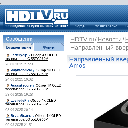
.
Форум
Это интересно
Н
HDTV.ru
/
Новости
/
Сообщения
Направленный ввер
Комментарии
Форум
Jefferycip
Обзор 4K OLED
Направленный ввер
телевизора LG 55EG960V
Amos
26.08.2025 21:28
RaymondRal
Обзор 4K OLED
телевизора LG 55EG960V
24.08.2025 19:02
Augustsoore
Обзор 4K OLED
телевизора LG 55EG960V
23.06.2025 19:28
LesliedeF
Обзор 4K OLED
телевизора LG 55EG960V
03.06.2025 20:14
BryanBoano
Обзор 4K OLED
телевизора LG 55EG960V
09.03.2025 21:51