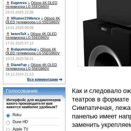
Eugenrex
Обзор 4K OLED
телевизора LG 55EG960V
29.01.2025 22:36
XRumer23Wence
Обзор 4K
OLED телевизора LG 55EG960V
19.01.2025 09:09
betenTaX
Обзор 4K OLED
телевизора LG 55EG960V
17.01.2025 07:12
Bubpummabug
Обзор 4K
OLED телевизора LG 55EG960V
10.01.2025 08:41
DianeFup
Обзор 4K OLED
телевизора LG 55EG960V
14.12.2024 21:12
Все комментарии
Как и следовало о
Голосование
театров в формате 
Интерфейс для медиаплееров
какого производителя вам
Симпатичная, лежа
кажется наиболее удобным?
Roku
панелью имеет нап
Dune HD
заменить укрепляем
Apple TV