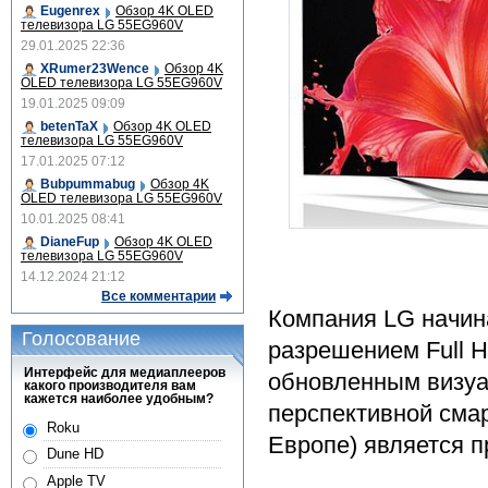
Eugenrex
Обзор 4K OLED
телевизора LG 55EG960V
29.01.2025 22:36
XRumer23Wence
Обзор 4K
OLED телевизора LG 55EG960V
19.01.2025 09:09
betenTaX
Обзор 4K OLED
телевизора LG 55EG960V
17.01.2025 07:12
Bubpummabug
Обзор 4K
OLED телевизора LG 55EG960V
10.01.2025 08:41
DianeFup
Обзор 4K OLED
телевизора LG 55EG960V
14.12.2024 21:12
Все комментарии
Компания LG начин
Голосование
разрешением Full 
Интерфейс для медиаплееров
обновленным визуа
какого производителя вам
кажется наиболее удобным?
перспективной см
Roku
Европе) является 
Dune HD
Apple TV