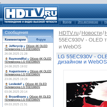
.
Форум
Это интересно
Н
HDTV.ru
/
Новости
/
Сообщения
55EC930V - OLED т
Комментарии
Форум
и WebOS
Jefferycip
Обзор 4K OLED
телевизора LG 55EG960V
26.08.2025 21:28
LG 55EC930V - OLE
RaymondRal
Обзор 4K OLED
дизайном и WebO
телевизора LG 55EG960V
24.08.2025 19:02
Augustsoore
Обзор 4K OLED
телевизора LG 55EG960V
23.06.2025 19:28
LesliedeF
Обзор 4K OLED
телевизора LG 55EG960V
03.06.2025 20:14
BryanBoano
Обзор 4K OLED
телевизора LG 55EG960V
09.03.2025 21:51