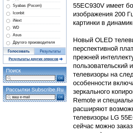
55EC930V имеет бо
Syabas (Pocorn)
изображения 200 Г
Iconbit
iNext
картинки в динамик
WD
Asus
Новый OLED телеви
Другого производителя
перспективной пла
Голосовать
Результаты
прежней интеллект
Результаты других опросов
пользовательский и
Поиск
телевизоры на сле
ОК
особенности включ
Рассылки Subscribe.Ru
зеркального копир
ОК
Remote и специаль
расширяют возможн
телевизоры LG 55EC
сейчас можно заказ