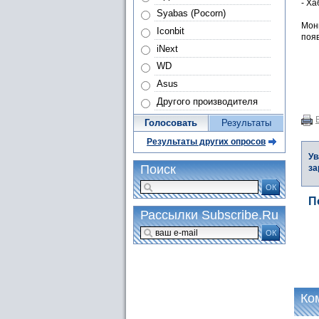
- Ха
Syabas (Pocorn)
Мон
Iconbit
появ
iNext
WD
Asus
Другого производителя
Голосовать
Результаты
Результаты других опросов
Ув
Поиск
за
ОК
П
Рассылки Subscribe.Ru
ОК
Ко