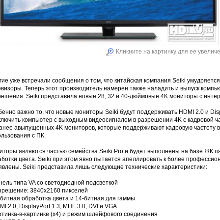
Кликните на картинку для ее увелич
ие уже встречали сообщения о том, что китайская компания Seiki умудряет
евизоры. Теперь этот производитель намерен также наладить и выпуск комп
ешения. Seiki представила новые 28, 32 и 40-дюймовые 4K мониторы с интерф
енно важно то, что новые мониторы Seiki будут поддерживать HDMI 2.0 и Disp
ключить компьютер с выходным видеосигналом в разрешении 4K с кадровой ча
ранее авыпущенных 4K мониторов, которые поддерживают кадровую частоту в 
льзования с ПК.
иторы являются частью семейства Seiki Pro и будeт выполнены на базе ЖК п
ботки цвета. Seiki при этом явно пытается апеллировать к более професси
явлены. Seiki представила лишь следующие технические характеристики:
нель типа VA со светодиодной подсветкой
азрешение: 3840x2160 пикселей
-битная обработка цвета и 14-битная для гаммы
MI 2.0, DisplayPort 1.3, MHL 3.0, DVI и VGA
ртинка-в-картинке (x4) и режим шлейфового соединения