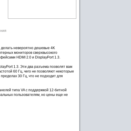
ения
ся делать невероятно дешевые 4K
ьютерных мониторов сверхвысокого
ейсами HDMI 2.0 и DisplayPort 1.3.
layPort 1.3. Эти два разъема позволят вам
стотой 60 Гц, чего не позволяют некоторые
пределах 30 Гц, что не подходит для
анелей типа VA с поддержкой 12-битной
ональных пользователям, но цены еще не