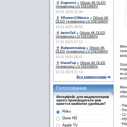
Eugenrex
Обзор 4K OLED
телевизора LG 55EG960V
29.01.2025 22:36
XRumer23Wence
Обзор 4K
OLED телевизора LG 55EG960V
19.01.2025 09:09
betenTaX
Обзор 4K OLED
телевизора LG 55EG960V
17.01.2025 07:12
Мног
Bubpummabug
Обзор 4K
тел
OLED телевизора LG 55EG960V
разр
10.01.2025 08:41
DianeFup
Обзор 4K OLED
Особ
телевизора LG 55EG960V
под
14.12.2024 21:12
из 
Все комментарии
испо
Мон
Голосование
обра
объ
Интерфейс для медиаплееров
какого производителя вам
кажется наиболее удобным?
- Па
- Р
Roku
- 12
Dune HD
- HD
- Ка
Apple TV