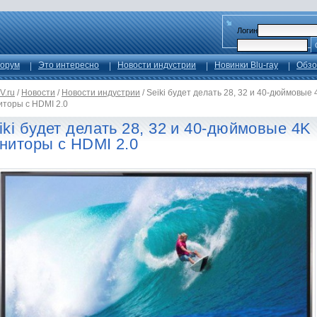
Логин
орум
Это интересно
Новости индустрии
Новинки Blu-ray
Обзо
V.ru
/
Новости
/
Новости индустрии
/
Seiki будет делать 28, 32 и 40-дюймовые 
иторы с HDMI 2.0
iki будет делать 28, 32 и 40-дюймовые 4K
ниторы с HDMI 2.0