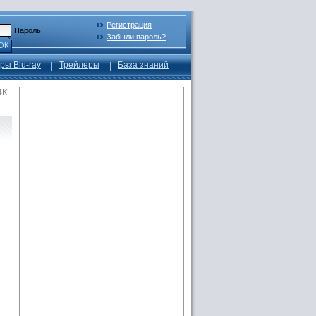
Регистрация
Пароль
Забыли пароль?
ОК
ры Blu-ray
Трейлеры
База знаний
4K