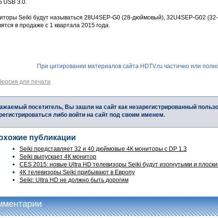
б USB 3.0.
иторы Seiki будут называться 28U4SEP-G0 (28-дюймовый), 32U4SEP-G02 (32
ятся в продаже с 1 квартала 2015 года.
При цитировании материалов сайта HDTV.ru частично или полно
Версия для печати
ажаемый посетитель, Вы зашли на сайт как незарегистрированный польз
регистрироваться либо войти на сайт под своим именем.
охожие публикации
Seiki представляет 32 и 40 дюймовые 4К мониторы с DP 1.3
Seiki выпускает 4К монитор
CES 2015: новые Ultra HD телевизоры Seiki будут изогнутыми и плоск
4К телевизоры Seiki прибывают в Европу
Seiki: Ultra HD не должно быть дорогим
мментарии