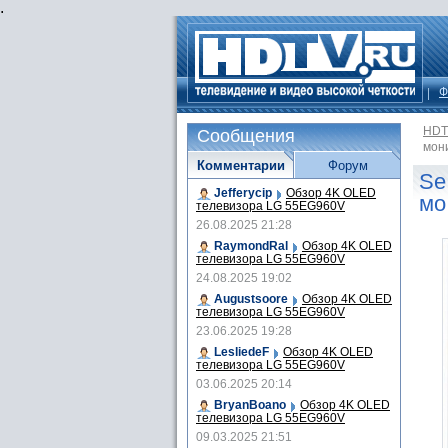
.
Ф
HDT
Сообщения
мон
Комментарии
Форум
Se
Jefferycip
Обзор 4K OLED
мо
телевизора LG 55EG960V
26.08.2025 21:28
RaymondRal
Обзор 4K OLED
телевизора LG 55EG960V
24.08.2025 19:02
Augustsoore
Обзор 4K OLED
телевизора LG 55EG960V
23.06.2025 19:28
LesliedeF
Обзор 4K OLED
телевизора LG 55EG960V
03.06.2025 20:14
BryanBoano
Обзор 4K OLED
телевизора LG 55EG960V
09.03.2025 21:51