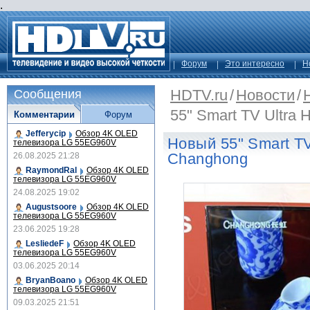
.
Форум
Это интересно
Н
HDTV.ru
/
Новости
/
Сообщения
55" Smart TV Ultra
Комментарии
Форум
Jefferycip
Обзор 4K OLED
Новый 55" Smart TV
телевизора LG 55EG960V
Changhong
26.08.2025 21:28
RaymondRal
Обзор 4K OLED
телевизора LG 55EG960V
24.08.2025 19:02
Augustsoore
Обзор 4K OLED
телевизора LG 55EG960V
23.06.2025 19:28
LesliedeF
Обзор 4K OLED
телевизора LG 55EG960V
03.06.2025 20:14
BryanBoano
Обзор 4K OLED
телевизора LG 55EG960V
09.03.2025 21:51