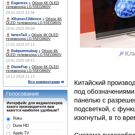
Eugenrex
Обзор 4K OLED
телевизора LG 55EG960V
29.01.2025 22:36
XRumer23Wence
Обзор 4K
OLED телевизора LG 55EG960V
19.01.2025 09:09
betenTaX
Обзор 4K OLED
телевизора LG 55EG960V
17.01.2025 07:12
Bubpummabug
Обзор 4K
Кли
OLED телевизора LG 55EG960V
10.01.2025 08:41
DianeFup
Обзор 4K OLED
телевизора LG 55EG960V
14.12.2024 21:12
Китайский произво
Все комментарии
под обозначениям
Голосование
панелью с разрешен
Интерфейс для медиаплееров
какого производителя вам
подсветкой, с функ
кажется наиболее удобным?
изогнутый, в то вр
Roku
Dune HD
Apple TV