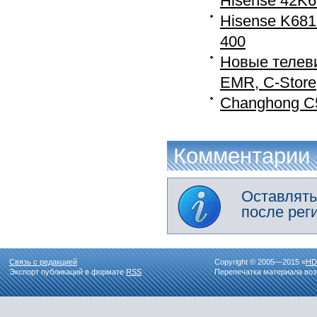
Hisense 42K6
Hisense K681
400
Новые телеви
EMR, C-Store, 
Changhong C
Комментарии
Оставлять
после рег
Связь с редакцией
Copyright © 2005—2015 «
HD
Экспорт публикаций в формате
RSS
Перепечатка материала воз