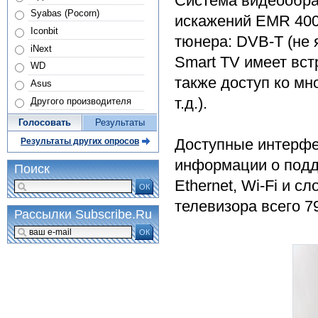
Система видеообра
Syabas (Pocorn)
искажений EMR 400 
Iconbit
тюнера: DVB-T (не 
iNext
Smart TV имеет вст
WD
также доступ ко мно
Asus
т.д.).
Другого производителя
Голосовать
Результаты
Доступные интерфе
Результаты других опросов
информации о подд
Поиск
Ethernet, Wi-Fi и 
ОК
телевизора всего 7
Рассылки Subscribe.Ru
ОК