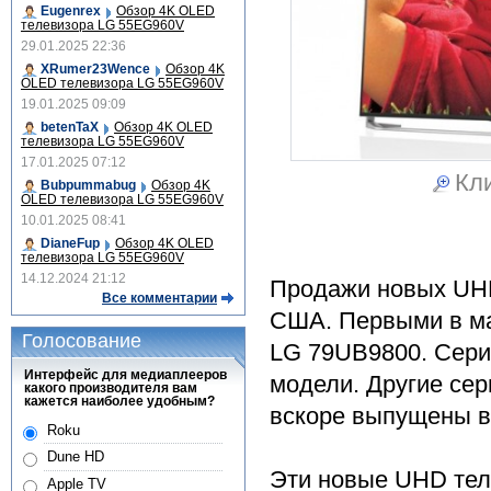
Eugenrex
Обзор 4K OLED
телевизора LG 55EG960V
29.01.2025 22:36
XRumer23Wence
Обзор 4K
OLED телевизора LG 55EG960V
19.01.2025 09:09
betenTaX
Обзор 4K OLED
телевизора LG 55EG960V
17.01.2025 07:12
Кли
Bubpummabug
Обзор 4K
OLED телевизора LG 55EG960V
10.01.2025 08:41
DianeFup
Обзор 4K OLED
телевизора LG 55EG960V
14.12.2024 21:12
Продажи новых UHD
Все комментарии
США. Первыми в ма
Голосование
LG 79UB9800. Сери
Интерфейс для медиаплееров
модели. Другие сер
какого производителя вам
кажется наиболее удобным?
вскоре выпущены в
Roku
Dune HD
Эти новые UHD тел
Apple TV