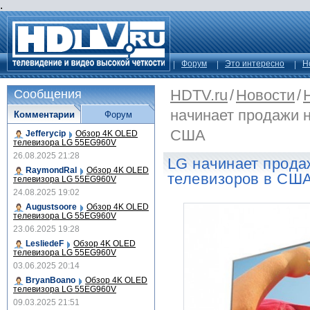
.
Форум
Это интересно
Н
HDTV.ru
/
Новости
/
Сообщения
начинает продажи 
Комментарии
Форум
США
Jefferycip
Обзор 4K OLED
телевизора LG 55EG960V
26.08.2025 21:28
LG начинает прод
RaymondRal
Обзор 4K OLED
телевизоров в СШ
телевизора LG 55EG960V
24.08.2025 19:02
Augustsoore
Обзор 4K OLED
телевизора LG 55EG960V
23.06.2025 19:28
LesliedeF
Обзор 4K OLED
телевизора LG 55EG960V
03.06.2025 20:14
BryanBoano
Обзор 4K OLED
телевизора LG 55EG960V
09.03.2025 21:51