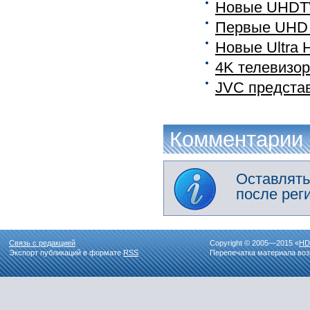
Новые UHDT
Первые UHD 
Новые Ultra 
4K телевизор
JVC предста
Комментарии
Оставлять
после рег
Связь с редакцией
Copyright © 2005—2015 «
HD
Экспорт публикаций в формате
RSS
Перепечатка материала воз