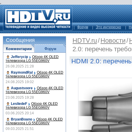
.
Форум
Это интересно
Н
HDTV.ru
/
Новости
/
Сообщения
2.0: перечень треб
Комментарии
Форум
Jefferycip
Обзор 4K OLED
HDMI 2.0: перечен
телевизора LG 55EG960V
26.08.2025 21:28
RaymondRal
Обзор 4K OLED
телевизора LG 55EG960V
24.08.2025 19:02
Augustsoore
Обзор 4K OLED
телевизора LG 55EG960V
23.06.2025 19:28
LesliedeF
Обзор 4K OLED
телевизора LG 55EG960V
03.06.2025 20:14
BryanBoano
Обзор 4K OLED
телевизора LG 55EG960V
09.03.2025 21:51