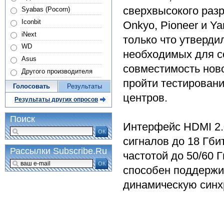
сверхвысокого раз
Syabas (Pocorn)
Iconbit
Onkyo, Pioneer и Y
iNext
только что утверди
WD
необходимых для с
Asus
совместимость нов
Другого производителя
пройти тестировани
Голосовать
Результаты
центров.
Результаты других опросов
Поиск
Интерфейс HDMI 2.
ОК
сигналов до 18 Гби
Рассылки Subscribe.Ru
частотой до 50/60 
ОК
способен поддержи
динамическую синх