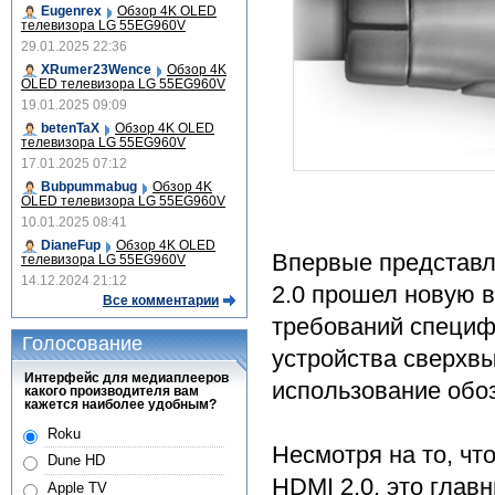
Eugenrex
Обзор 4K OLED
телевизора LG 55EG960V
29.01.2025 22:36
XRumer23Wence
Обзор 4K
OLED телевизора LG 55EG960V
19.01.2025 09:09
betenTaX
Обзор 4K OLED
телевизора LG 55EG960V
17.01.2025 07:12
Bubpummabug
Обзор 4K
OLED телевизора LG 55EG960V
10.01.2025 08:41
DianeFup
Обзор 4K OLED
Впервые представл
телевизора LG 55EG960V
14.12.2024 21:12
2.0 прошел новую в
Все комментарии
требований специф
Голосование
устройства сверхвы
Интерфейс для медиаплееров
использование обо
какого производителя вам
кажется наиболее удобным?
Roku
Несмотря на то, чт
Dune HD
HDMI 2.0, это глав
Apple TV