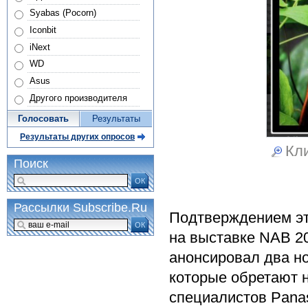
Syabas (Pocorn)
Iconbit
iNext
WD
Asus
Другого производителя
Голосовать
Результаты
Результаты других опросов
Кли
Поиск
ОК
Рассылки Subscribe.Ru
Подтверждением эт
ОК
на выставке NAB 20
анонсировал два но
которые обретают 
специалистов Pana