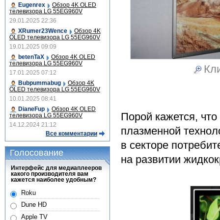
Eugenrex
Обзор 4K OLED
телевизора LG 55EG960V
29.01.2025 22:36
XRumer23Wence
Обзор 4K
OLED телевизора LG 55EG960V
19.01.2025 09:09
betenTaX
Обзор 4K OLED
телевизора LG 55EG960V
Кли
17.01.2025 07:12
Bubpummabug
Обзор 4K
OLED телевизора LG 55EG960V
10.01.2025 08:41
DianeFup
Обзор 4K OLED
Порой кажется, что
телевизора LG 55EG960V
14.12.2024 21:12
плазменной технол
Все комментарии
в секторе потребит
Голосование
на развитии жидкок
Интерфейс для медиаплееров
какого производителя вам
кажется наиболее удобным?
Roku
Dune HD
Apple TV