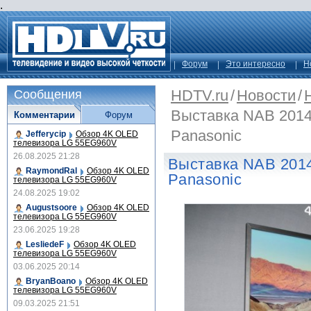
.
Форум
Это интересно
Н
HDTV.ru
/
Новости
/
Сообщения
Выставка NAB 2014:
Комментарии
Форум
Panasonic
Jefferycip
Обзор 4K OLED
телевизора LG 55EG960V
26.08.2025 21:28
Выставка NAB 2014
RaymondRal
Обзор 4K OLED
Panasonic
телевизора LG 55EG960V
24.08.2025 19:02
Augustsoore
Обзор 4K OLED
телевизора LG 55EG960V
23.06.2025 19:28
LesliedeF
Обзор 4K OLED
телевизора LG 55EG960V
03.06.2025 20:14
BryanBoano
Обзор 4K OLED
телевизора LG 55EG960V
09.03.2025 21:51