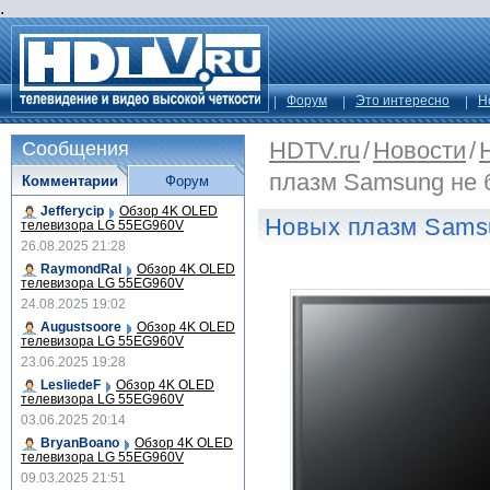
.
Форум
Это интересно
Н
HDTV.ru
/
Новости
/
Сообщения
плазм Samsung не 
Комментарии
Форум
Jefferycip
Обзор 4K OLED
Новых плазм Samsu
телевизора LG 55EG960V
26.08.2025 21:28
RaymondRal
Обзор 4K OLED
телевизора LG 55EG960V
24.08.2025 19:02
Augustsoore
Обзор 4K OLED
телевизора LG 55EG960V
23.06.2025 19:28
LesliedeF
Обзор 4K OLED
телевизора LG 55EG960V
03.06.2025 20:14
BryanBoano
Обзор 4K OLED
телевизора LG 55EG960V
09.03.2025 21:51