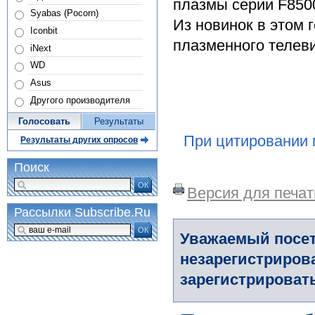
плазмы серии F8500
Syabas (Pocorn)
Из новинок в этом 
Iconbit
плазменного телев
iNext
WD
Asus
Другого производителя
Голосовать
Результаты
При цитировании 
Результаты других опросов
Поиск
ОК
Версия для печат
Рассылки Subscribe.Ru
ОК
Уважаемый посет
незарегистриров
зарегистрировать