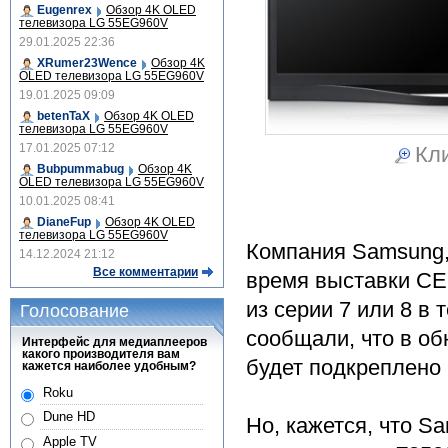
Eugenrex
Обзор 4K OLED
телевизора LG 55EG960V
29.01.2025 22:36
XRumer23Wence
Обзор 4K
OLED телевизора LG 55EG960V
19.01.2025 09:09
betenTaX
Обзор 4K OLED
телевизора LG 55EG960V
17.01.2025 07:12
Кли
Bubpummabug
Обзор 4K
OLED телевизора LG 55EG960V
10.01.2025 08:41
DianeFup
Обзор 4K OLED
телевизора LG 55EG960V
Компания Samsung,
14.12.2024 21:12
Все комментарии
время выставки CE
из серии 7 или 8 в
Голосование
сообщали, что в о
Интерфейс для медиаплееров
какого производителя вам
будет подкреплен
кажется наиболее удобным?
Roku
Dune HD
Но, кажется, что 
Apple TV