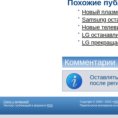
Похожие пуб
Новый плазм
Samsung ост
Новые телев
LG останавл
LG прекраща
Комментарии
Оставлять
после рег
Связь с редакцией
Copyright © 2005—2015 «
HD
Экспорт публикаций в формате
RSS
Перепечатка материала воз