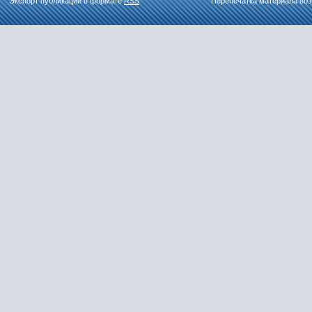
Экспорт публикаций в формате
RSS
Перепечатка материала воз