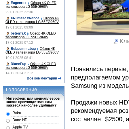
Eugenrex
Обзор 4K OLED
телевизора LG 55EG960V
29.01.2025 22:36
XRumer23Wence
Обзор 4K
OLED телевизора LG 55EG960V
19.01.2025 09:09
betenTaX
Обзор 4K OLED
телевизора LG 55EG960V
Кли
17.01.2025 07:12
Bubpummabug
Обзор 4K
OLED телевизора LG 55EG960V
10.01.2025 08:41
DianeFup
Обзор 4K OLED
Появились первые,
телевизора LG 55EG960V
14.12.2024 21:12
предполагаемом ур
Все комментарии
Samsung из модельн
Голосование
Интерфейс для медиаплееров
Продажи новых HDT
какого производителя вам
кажется наиболее удобным?
рекомендуемая роз
Roku
составляет $2500, 
Dune HD
Apple TV