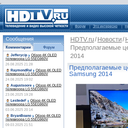
.
Форум
Это интересно
Н
HDTV.ru
/
Новости
/
Сообщения
Предполагаемые ц
Комментарии
Форум
2014
Jefferycip
Обзор 4K OLED
телевизора LG 55EG960V
26.08.2025 21:28
Предполагаемые ц
RaymondRal
Обзор 4K OLED
Samsung 2014
телевизора LG 55EG960V
24.08.2025 19:02
Augustsoore
Обзор 4K OLED
телевизора LG 55EG960V
23.06.2025 19:28
LesliedeF
Обзор 4K OLED
телевизора LG 55EG960V
03.06.2025 20:14
BryanBoano
Обзор 4K OLED
телевизора LG 55EG960V
09.03.2025 21:51