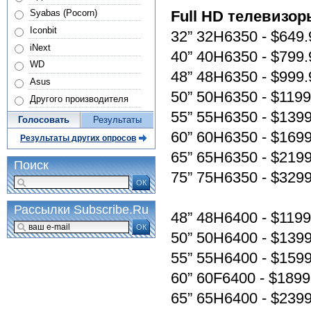
Syabas (Pocorn)
Full HD телевизо
Iconbit
32” 32H6350 - $649.
iNext
40” 40H6350 - $799.
WD
48” 48H6350 - $999.
Asus
50” 50H6350 - $1199
Другого производителя
55” 55H6350 - $139
Голосовать
Результаты
60” 60H6350 - $169
Результаты других опросов
65” 65H6350 - $219
Поиск
75” 75H6350 - $329
ОК
Рассылки Subscribe.Ru
48” 48H6400 - $1199
ОК
50” 50H6400 - $139
55” 55H6400 - $159
60” 60F6400 - $1899
65” 65H6400 - $239