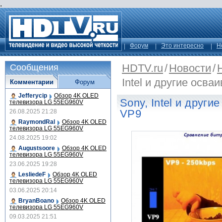
.
Форум
Это интересно
Н
HDTV.ru
/
Новости
/
Сообщения
Intel и другие осв
Комментарии
Форум
Jefferycip
Обзор 4K OLED
Sony, Intel и друг
телевизора LG 55EG960V
VP9
26.08.2025 21:28
RaymondRal
Обзор 4K OLED
телевизора LG 55EG960V
24.08.2025 19:02
Augustsoore
Обзор 4K OLED
телевизора LG 55EG960V
23.06.2025 19:28
LesliedeF
Обзор 4K OLED
телевизора LG 55EG960V
03.06.2025 20:14
BryanBoano
Обзор 4K OLED
телевизора LG 55EG960V
09.03.2025 21:51