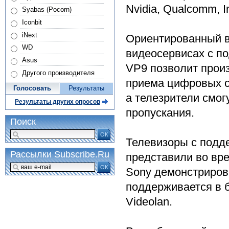
Nvidia, Qualcomm, In
Syabas (Pocorn)
Iconbit
iNext
Ориентированный в
WD
видеосервисах с по
Asus
VP9 позволит прои
Другого производителя
приема цифровых си
Голосовать
Результаты
а телезрители смог
Результаты других опросов
пропускания.
Поиск
ОК
Телевизоры с подд
Рассылки Subscribe.Ru
представили во вре
ОК
Sony демонстриров
поддерживается в б
Videolan.