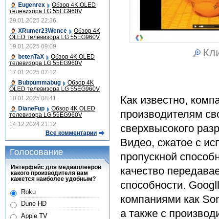
Eugenrex
Обзор 4K OLED
телевизора LG 55EG960V
29.01.2025 22:36
XRumer23Wence
Обзор 4K
OLED телевизора LG 55EG960V
19.01.2025 09:09
Кли
betenTaX
Обзор 4K OLED
телевизора LG 55EG960V
17.01.2025 07:12
Bubpummabug
Обзор 4K
OLED телевизора LG 55EG960V
Как известно, комп
10.01.2025 08:41
DianeFup
Обзор 4K OLED
производителям св
телевизора LG 55EG960V
14.12.2024 21:12
сверхвысокого разр
Все комментарии
Видео, cжатое с и
Голосование
пропускной способн
Интерфейс для медиаплееров
качество передава
какого производителя вам
кажется наиболее удобным?
способности. Googl
Roku
компаниями как Sony
Dune HD
а также с произво
Apple TV