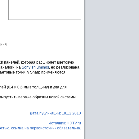
ения
ЖК панелей, которая расширяет цветовую
ю аналогична
Sony Triluminos
, но реализована
вантовые точки, у Sharp применяются
й (0,4 и 0,6 мм в толщину) и два для
т выпустить первые образцы новой системы
Дата публикации:
18.12.2013
Источник:
HDTV.ru
стью, ссылка на первоисточник обязательна.