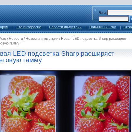
Логин
орум
Это интересно
Новости индустрии
Новинки Blu-ray
Обзо
V.ru
/
Новости
/
Новости индустрии
/
Новая LED подсветка Sharp расширяет
товую гамму
вая LED подсветка Sharp расширяет
етовую гамму