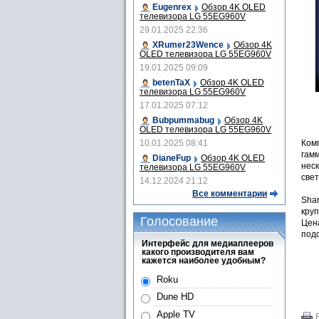
Eugenrex
Обзор 4K OLED
телевизора LG 55EG960V
29.01.2025 22:36
XRumer23Wence
Обзор 4K
OLED телевизора LG 55EG960V
19.01.2025 09:09
betenTaX
Обзор 4K OLED
телевизора LG 55EG960V
17.01.2025 07:12
Bubpummabug
Обзор 4K
OLED телевизора LG 55EG960V
10.01.2025 08:41
Ком
гамм
DianeFup
Обзор 4K OLED
неск
телевизора LG 55EG960V
све
14.12.2024 21:12
Все комментарии
Shar
круп
Голосование
Цена
подс
Интерфейс для медиаплееров
какого производителя вам
кажется наиболее удобным?
Roku
Dune HD
Apple TV