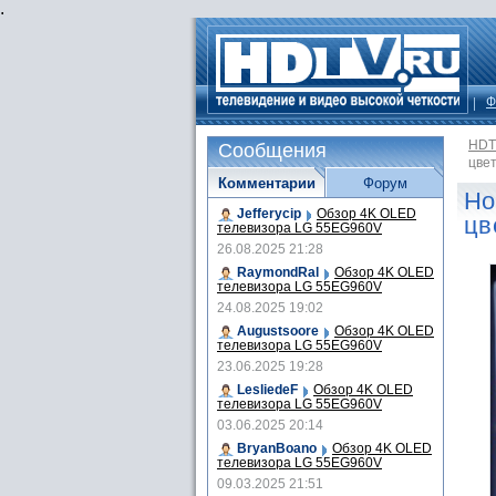
.
Ф
HDT
Сообщения
цве
Комментарии
Форум
Но
Jefferycip
Обзор 4K OLED
цв
телевизора LG 55EG960V
26.08.2025 21:28
RaymondRal
Обзор 4K OLED
телевизора LG 55EG960V
24.08.2025 19:02
Augustsoore
Обзор 4K OLED
телевизора LG 55EG960V
23.06.2025 19:28
LesliedeF
Обзор 4K OLED
телевизора LG 55EG960V
03.06.2025 20:14
BryanBoano
Обзор 4K OLED
телевизора LG 55EG960V
09.03.2025 21:51