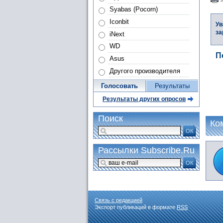
Syabas (Pocorn)
Iconbit
Ув
за
iNext
WD
П
Asus
Другого производителя
Голосовать
Результаты
Результаты других опросов
Поиск
Ко
ОК
Рассылки Subscribe.Ru
ОК
Связь с редакцией
Экспорт публикаций в формате
RSS