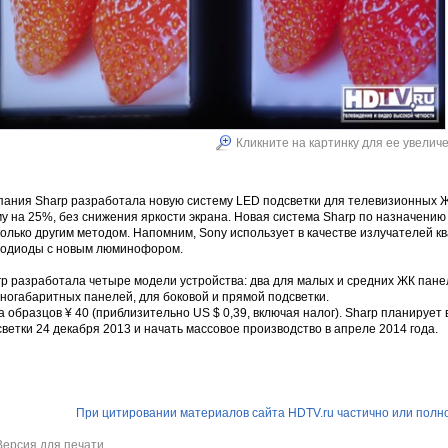
Кликните на картинку для ее увелич
пания Sharp разработала новую систему LED подсветки для телевизионных 
у на 25%, без снижения яркости экрана. Новая система Sharp по назначени
олько другим методом. Напомним, Sony использует в качестве излучателей к
тодиоды с новым люминофором.
p разработала четыре модели устройства: два для малых и средних ЖК панеле
ногабаритных панелей, для боковой и прямой подсветки.
 образцов ¥ 40 (приблизительно US $ 0,39, включая налог). Sharp планируе
ветки 24 декабря 2013 и начать массовое производство в апреле 2014 года.
При цитировании материалов сайта HDTV.ru частично или полно
Версия для печати