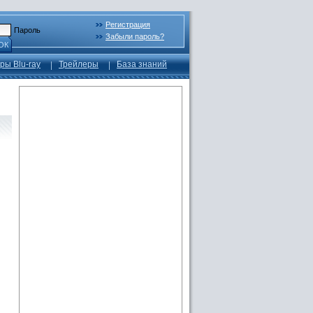
Регистрация
Пароль
Забыли пароль?
ОК
ры Blu-ray
Трейлеры
База знаний