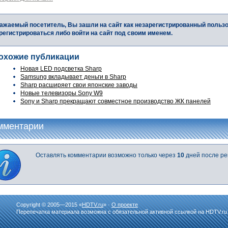
ажаемый посетитель, Вы зашли на сайт как незарегистрированный польз
регистрироваться либо войти на сайт под своим именем.
охожие публикации
Новая LED подсветка Sharp
Samsung вкладывает деньги в Sharp
Sharp расширяет свои японские заводы
Новые телевизоры Sony W9
Sony и Sharp прекращают совместное производство ЖК панелей
мментарии
Оставлять комментарии возможно только через
10
дней после ре
Copyright © 2005—2015 «
HDTV.ru
» ·
О проекте
Перепечатка материала возможна с обязательной активной ссылкой на HDTV.ru