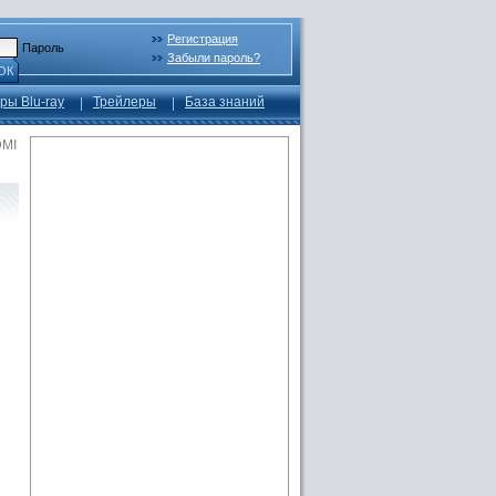
Регистрация
Пароль
Забыли пароль?
ОК
ры Blu-ray
Трейлеры
База знаний
DMI