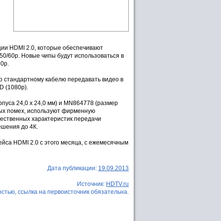
ии HDMI 2.0, которые обеспечивают
0/60p. Новые чипы будут использоваться в
0р.
по стандартному кабелю передавать видео в
D (1080p).
пуса 24,0 х 24,0 мм) и MN864778 (размер
ных помех, используют фирменную
ественных характеристик передачи
ешения до 4К.
йса HDMI 2.0 с этого месяца, с ежемесячным
Дата публикации:
19.09.2013
Источник:
HDTV.ru
стью, ссылка на первоисточник обязательна.