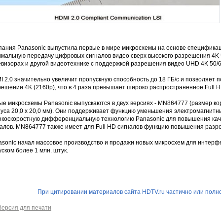
пания Panasonic выпустила первые в мире микросхемы на основе спецификац
имальную передачу цифровых сигналов видео сверх высокого разрешения 4K 5
евизорах и другой видеотехнике с поддержкой разрешения видео UHD 4K 50/6
 2.0 значительно увеличит пропускную способность до 18 ГБ/c и позволяет 
ешении 4K (2160p), что в 4 раза превышает широко распространенное Full H
е микросхемы Panasonic выпускаются в двух версиях - MN864777 (размер кор
пуса 20,0 х 20,0 мм). Они поддерживает функцию уменьшения электромагнит
окоскоростную дифференциальную технологию Panasonic для повышения кач
налов. MN864777 также имеет для Full HD сигналов функцию повышения разр
asonic начал массовое производство и продажи новых микроcхем для интерфе
ском более 1 млн. штук.
При цитировании материалов сайта HDTV.ru частично или полно
Версия для печати