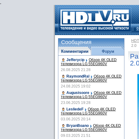
.
Ф
HDT
Сообщения
2.0
Комментарии
Форум
Pa
Jefferycip
Обзор 4K OLED
2.
телевизора LG 55EG960V
26.08.2025 21:28
RaymondRal
Обзор 4K OLED
телевизора LG 55EG960V
24.08.2025 19:02
Augustsoore
Обзор 4K OLED
телевизора LG 55EG960V
23.06.2025 19:28
LesliedeF
Обзор 4K OLED
телевизора LG 55EG960V
03.06.2025 20:14
BryanBoano
Обзор 4K OLED
телевизора LG 55EG960V
09.03.2025 21:51