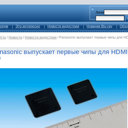
Логин
орум
Это интересно
Новости индустрии
Новинки Blu-ray
Обзо
V.ru
/
Новости
/
Новости индустрии
/
Panasonic выпускает первые чипы для H
nasonic выпускает первые чипы для HDMI
0