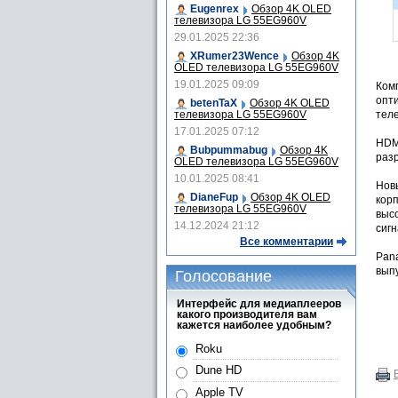
Eugenrex
Обзор 4K OLED
телевизора LG 55EG960V
29.01.2025 22:36
XRumer23Wence
Обзор 4K
OLED телевизора LG 55EG960V
19.01.2025 09:09
Ком
опт
betenTaX
Обзор 4K OLED
тел
телевизора LG 55EG960V
17.01.2025 07:12
HDMI
Bubpummabug
Обзор 4K
разр
OLED телевизора LG 55EG960V
10.01.2025 08:41
Новы
DianeFup
Обзор 4K OLED
кор
телевизора LG 55EG960V
выс
14.12.2024 21:12
сиг
Все комментарии
Pan
выпу
Голосование
Интерфейс для медиаплееров
какого производителя вам
кажется наиболее удобным?
Roku
Dune HD
Apple TV