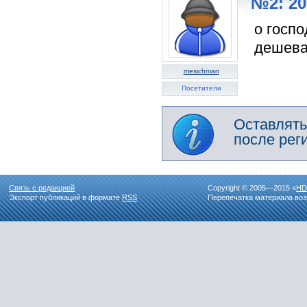
№2: 20
о госпо
дешевая
mesichman
Посетители
Оставлять
после рег
Связь с редакцией
Copyright © 2005—2015 «
HD
Экспорт публикаций в формате
RSS
Перепечатка материала воз