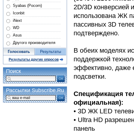
2D/3D конверсией и
Syabas (Pocorn)
Iconbit
использована ЖК па
iNext
пассивных 3D телев
WD
подтверждено.
Asus
Другого производителя
В обеих моделях ис
Голосовать
Результаты
поддержкой техноло
Результаты других опросов
эффективно, даже е
Поиск
подсветки.
ОК
Рассылки Subscribe.Ru
Спецификация теле
ОК
официальная):
• 3D ЖК LED телев
• Ultra HD разрешен
панель