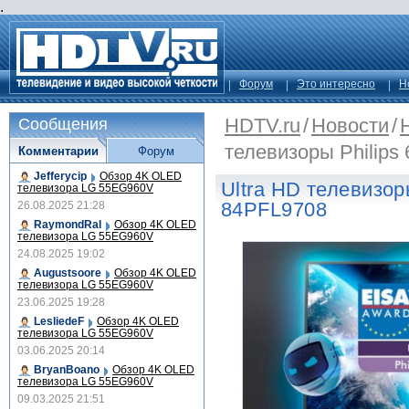
.
Форум
Это интересно
Н
HDTV.ru
/
Новости
/
Сообщения
телевизоры Philips
Комментарии
Форум
Jefferycip
Обзор 4K OLED
Ultra HD телевизор
телевизора LG 55EG960V
84PFL9708
26.08.2025 21:28
RaymondRal
Обзор 4K OLED
телевизора LG 55EG960V
24.08.2025 19:02
Augustsoore
Обзор 4K OLED
телевизора LG 55EG960V
23.06.2025 19:28
LesliedeF
Обзор 4K OLED
телевизора LG 55EG960V
03.06.2025 20:14
BryanBoano
Обзор 4K OLED
телевизора LG 55EG960V
09.03.2025 21:51