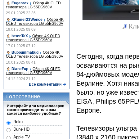
Eugenrex
Обзор 4K OLED
телевизора LG 55EG960V
29.01.2025 22:36
XRumer23Wence
Обзор 4K
OLED телевизора LG 55EG960V
Кли
19.01.2025 09:09
betenTaX
Обзор 4K OLED
телевизора LG 55EG960V
17.01.2025 07:12
Bubpummabug
Обзор 4K
Сегодня, когда пер
OLED телевизора LG 55EG960V
10.01.2025 08:41
осваиваются на рын
DianeFup
Обзор 4K OLED
84-дюймовых моделе
телевизора LG 55EG960V
14.12.2024 21:12
Берлине. Хотя ник
Все комментарии
было, но уже извес
Голосование
EISA, Philips 65PFL
Интерфейс для медиаплееров
Европе.
какого производителя вам
кажется наиболее удобным?
Roku
Телевизоры ультра 
Dune HD
(3840 x 2160 пиксе
Apple TV