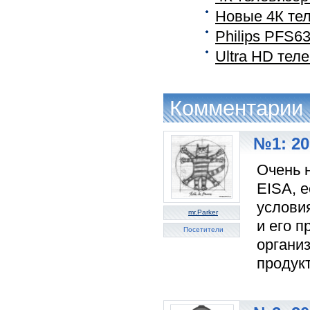
Новые 4К тел
Philips PFS63
Ultra HD тел
Комментарии
№1: 20
Очень н
EISA, 
услови
mr.Parker
и его 
Посетители
органи
продук