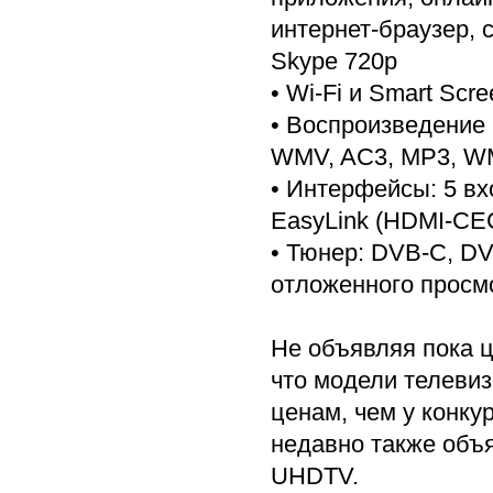
интернет-браузер,
Skype 720p
• Wi-Fi и Smart Scre
• Воспроизведение 
WMV, AC3, MP3, W
• Интерфейсы: 5 вхо
EasyLink (HDMI-CEC
• Тюнер: DVB-C, D
отложенного просм
Не объявляя пока 
что модели телевиз
ценам, чем у конку
недавно также объ
UHDTV.