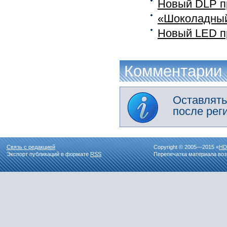
Новый DLP пр
«Шоколадный
Новый LED п
Комментарии
Оставлять
после рег
Связь с редакцией
Copyright © 2005—2015 «
HD
Экспорт публикаций в формате
RSS
Перепечатка материала воз