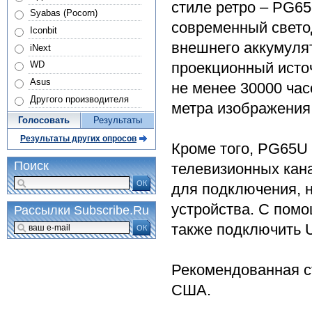
стиле ретро – PG65
Syabas (Pocorn)
современный свето
Iconbit
внешнего аккумуля
iNext
проекционный исто
WD
Asus
не менее 30000 час
Другого производителя
метра изображения 
Голосовать
Результаты
Результаты других опросов
Кроме того, PG65U
Поиск
телевизионных кана
ОК
для подключения, н
устройства. С пом
Рассылки Subscribe.Ru
также подключить 
ОК
Рекомендованная с
США.