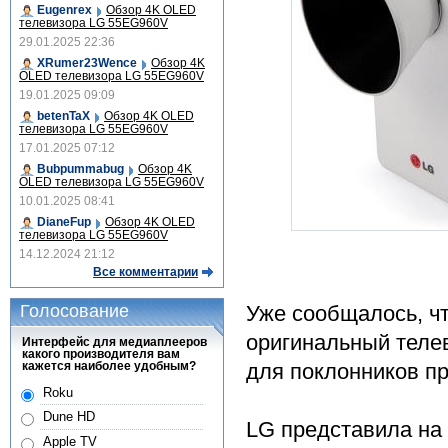
Eugenrex
Обзор 4K OLED
телевизора LG 55EG960V
29.01.2025 22:36
XRumer23Wence
Обзор 4K
OLED телевизора LG 55EG960V
19.01.2025 09:09
betenTaX
Обзор 4K OLED
телевизора LG 55EG960V
17.01.2025 07:12
Bubpummabug
Обзор 4K
OLED телевизора LG 55EG960V
10.01.2025 08:41
DianeFup
Обзор 4K OLED
телевизора LG 55EG960V
14.12.2024 21:12
Все комментарии
Голосование
Уже сообщалось, ч
оригинальный теле
Интерфейс для медиаплееров
какого производителя вам
кажется наиболее удобным?
для поклонников пр
Roku
Dune HD
LG представила на
Apple TV