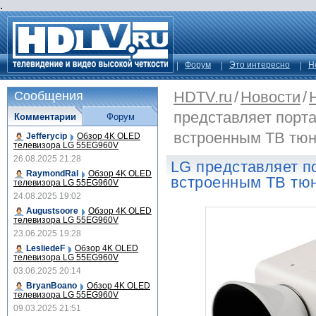
.
Форум
Это интересно
Н
HDTV.ru
/
Новости
/
Сообщения
представляет порта
Комментарии
Форум
встроенным ТВ тю
Jefferycip
Обзор 4K OLED
телевизора LG 55EG960V
26.08.2025 21:28
LG представляет п
RaymondRal
Обзор 4K OLED
встроенным ТВ тю
телевизора LG 55EG960V
24.08.2025 19:02
Augustsoore
Обзор 4K OLED
телевизора LG 55EG960V
23.06.2025 19:28
LesliedeF
Обзор 4K OLED
телевизора LG 55EG960V
03.06.2025 20:14
BryanBoano
Обзор 4K OLED
телевизора LG 55EG960V
09.03.2025 21:51