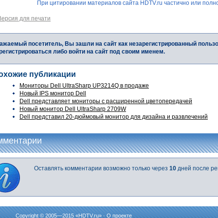
При цитировании материалов сайта HDTV.ru частично или полно
Версия для печати
ажаемый посетитель, Вы зашли на сайт как незарегистрированный польз
регистрироваться либо войти на сайт под своим именем.
охожие публикации
Мониторы Dell UltraSharp UP3214Q в продаже
Новый IPS монитор Dell
Dell представляет мониторы с расширенной цветопередачей
Новый монитор Dell UltraSharp 2709W
Dell представил 20-дюймовый монитор для дизайна и развлечений
мментарии
Оставлять комментарии возможно только через
10
дней после ре
Copyright © 2005—2015 «
HDTV.ru
» ·
О проекте