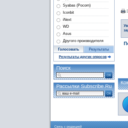
Syabas (Pocorn)
Iconbit
iNext
Ув
WD
за
Asus
Другого производителя
П
Голосовать
Результаты
Результаты других опросов
Поиск
ОК
Ко
Рассылки Subscribe.Ru
ОК
Связь с редакцией