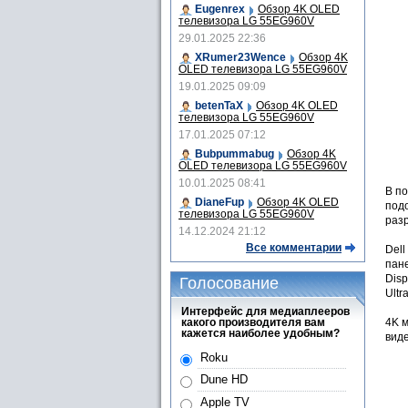
Eugenrex
Обзор 4K OLED
телевизора LG 55EG960V
29.01.2025 22:36
XRumer23Wence
Обзор 4K
OLED телевизора LG 55EG960V
19.01.2025 09:09
betenTaX
Обзор 4K OLED
телевизора LG 55EG960V
17.01.2025 07:12
Bubpummabug
Обзор 4K
OLED телевизора LG 55EG960V
10.01.2025 08:41
В по
DianeFup
Обзор 4K OLED
под
телевизора LG 55EG960V
раз
14.12.2024 21:12
Все комментарии
Dell
пан
Disp
Голосование
Ultr
Интерфейс для медиаплееров
какого производителя вам
4K м
кажется наиболее удобным?
вид
Roku
Dune HD
Apple TV