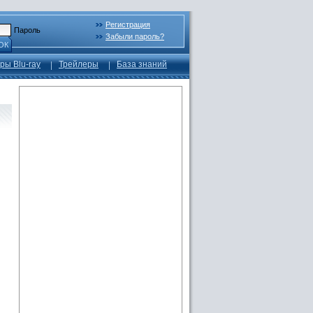
Регистрация
Пароль
Забыли пароль?
ОК
ры Blu-ray
Трейлеры
База знаний