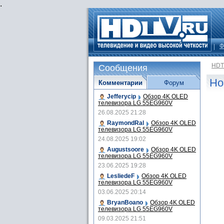
.
Ф
HDT
Сообщения
Но
Комментарии
Форум
Jefferycip
Обзор 4K OLED
телевизора LG 55EG960V
26.08.2025 21:28
RaymondRal
Обзор 4K OLED
телевизора LG 55EG960V
24.08.2025 19:02
Augustsoore
Обзор 4K OLED
телевизора LG 55EG960V
23.06.2025 19:28
LesliedeF
Обзор 4K OLED
телевизора LG 55EG960V
03.06.2025 20:14
BryanBoano
Обзор 4K OLED
телевизора LG 55EG960V
09.03.2025 21:51