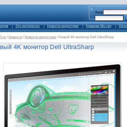
Логин
орум
Это интересно
Новости индустрии
Новинки Blu-ray
Обзо
V.ru
/
Новости
/
Новости индустрии
/
Новый 4K монитор Dell UltraSharp
вый 4K монитор Dell UltraSharp