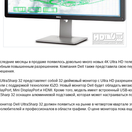
следние месяцы в продаже появилось довольно много новых 4K Ultra HD теле
обным повышенным разрешением. Компания Dell также представила свою пе
решения.
 UltraSharp 32 представляет собой 32-дюймовый монитор с Ultra HD разреше
ели с поддержкой технологии IGZO. Новый монитор Dell будет обладать мега
layPort, Mini DisplayPort и HDMI. Кроме того, модель имеет встроенный USB-ко
aSharp 32 оснащен алюминиевой подставкой, которая может настраиваться по 
онитор Dell UltraSharp 32 должен появиться на рынке в четвертом квартале э
еолюбителей и профессионалов в области графики. О цене монитора пока еще