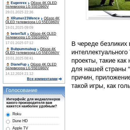
Eugenrex
Обзор 4K OLED
телевизора LG 55EG960V
29.01.2025 22:36
XRumer23Wence
Обзор 4K
OLED телевизора LG 55EG960V
19.01.2025 09:09
betenTaX
Обзор 4K OLED
телевизора LG 55EG960V
В череде безликих
17.01.2025 07:12
Bubpummabug
Обзор 4K
интеллектуального 
OLED телевизора LG 55EG960V
10.01.2025 08:41
проекты, такие как
DianeFup
Обзор 4K OLED
для нашей страны “W
телевизора LG 55EG960V
14.12.2024 21:12
причин, приложени
Все комментарии
такой игры, как гол
Голосование
Интерфейс для медиаплееров
какого производителя вам
кажется наиболее удобным?
Roku
Dune HD
Apple TV