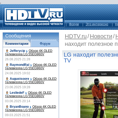
.
Форум
Это интересно
Н
HDTV.ru
/
Новости
/
Сообщения
находит полезное 
Комментарии
Форум
Jefferycip
Обзор 4K OLED
LG находит полезн
телевизора LG 55EG960V
TV
26.08.2025 21:28
RaymondRal
Обзор 4K OLED
телевизора LG 55EG960V
24.08.2025 19:02
Augustsoore
Обзор 4K OLED
телевизора LG 55EG960V
23.06.2025 19:28
LesliedeF
Обзор 4K OLED
телевизора LG 55EG960V
03.06.2025 20:14
BryanBoano
Обзор 4K OLED
телевизора LG 55EG960V
09.03.2025 21:51