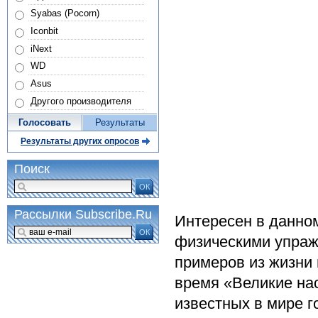
Syabas (Pocorn)
Iconbit
iNext
WD
Asus
Другого производителя
Голосовать
Результаты
Результаты других опросов
Поиск
ОК
Рассылки Subscribe.Ru
Интересен в данно
ОК
физическими упраж
примеров из жизни 
время «Великие нас
известных в мире 