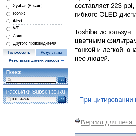
составляет 223 ppi
Syabas (Pocorn)
гибкого OLED дисп
Iconbit
iNext
WD
Toshiba использует
Asus
цветными фильтрам
Другого производителя
тонкой и легкой, о
Голосовать
Результаты
нее людей.
Результаты других опросов
Поиск
ОК
Рассылки Subscribe.Ru
При цитировании 
ОК
Версия для печат