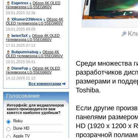
Eugenrex
Обзор 4K OLED
телевизора LG 55EG960V
29.01.2025 22:36
XRumer23Wence
Обзор 4K
OLED телевизора LG 55EG960V
19.01.2025 09:09
Кли
betenTaX
Обзор 4K OLED
телевизора LG 55EG960V
17.01.2025 07:12
Bubpummabug
Обзор 4K
OLED телевизора LG 55EG960V
Среди множества г
10.01.2025 08:41
DianeFup
Обзор 4K OLED
разработчиков дис
телевизора LG 55EG960V
14.12.2024 21:12
размерами и подде
Все комментарии
Toshiba.
Голосование
Интерфейс для медиаплееров
Если другие произ
какого производителя вам
кажется наиболее удобным?
панелями размером 
Roku
HD (1920 х 1200 х 
Dune HD
прозрачной полиам
Apple TV