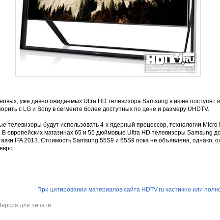
 новых, уже давно ожидаемых Ultra HD телевизора Samsung в июне поступят 
орить с LG и Sony в сегменте более доступных по цене и размеру UHDTV.
е телевизоры будут использовать 4-х ядерный процессор, технологии Micro Di
. В европейских магазинах 65 и 55 дюймовые Ultra HD телевизоры Samsung д
авки IFA 2013. Стоимость Samsung 55S9 и 65S9 пока не объявлена, однако, о
евро.
При цитировании материалов сайта HDTV.ru частично или полно
Версия для печати