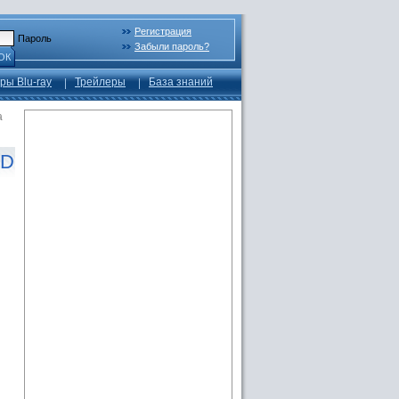
Регистрация
Пароль
Забыли пароль?
ОК
ры Blu-ray
Трейлеры
База знаний
a
HD