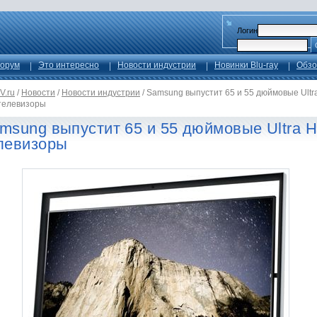
Логин
орум
Это интересно
Новости индустрии
Новинки Blu-ray
Обзо
V.ru
/
Новости
/
Новости индустрии
/
Samsung выпустит 65 и 55 дюймовые Ultr
телевизоры
msung выпустит 65 и 55 дюймовые Ultra 
левизоры