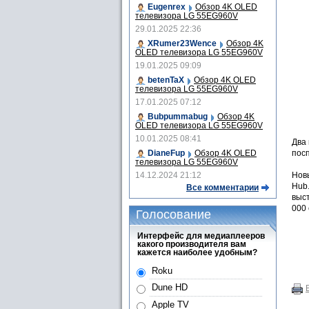
Eugenrex
Обзор 4K OLED
телевизора LG 55EG960V
29.01.2025 22:36
XRumer23Wence
Обзор 4K
OLED телевизора LG 55EG960V
19.01.2025 09:09
betenTaX
Обзор 4K OLED
телевизора LG 55EG960V
17.01.2025 07:12
Bubpummabug
Обзор 4K
OLED телевизора LG 55EG960V
10.01.2025 08:41
Два
DianeFup
Обзор 4K OLED
посп
телевизора LG 55EG960V
14.12.2024 21:12
Новы
Hub
Все комментарии
выст
000 
Голосование
Интерфейс для медиаплееров
какого производителя вам
кажется наиболее удобным?
Roku
Dune HD
Apple TV