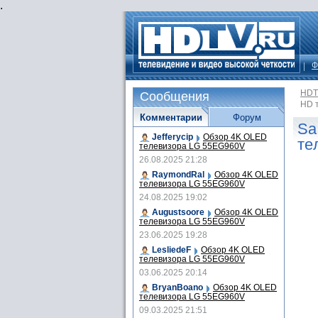
.
Ф
HDT
Сообщения
HD 
Комментарии
Форум
Sa
Jefferycip
Обзор 4K OLED
те
телевизора LG 55EG960V
26.08.2025 21:28
RaymondRal
Обзор 4K OLED
телевизора LG 55EG960V
24.08.2025 19:02
Augustsoore
Обзор 4K OLED
телевизора LG 55EG960V
23.06.2025 19:28
LesliedeF
Обзор 4K OLED
телевизора LG 55EG960V
03.06.2025 20:14
BryanBoano
Обзор 4K OLED
телевизора LG 55EG960V
09.03.2025 21:51