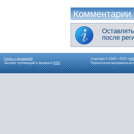
Комментарии
Оставлять
после рег
Связь с редакцией
Copyright © 2005—2015 «
HD
Экспорт публикаций в формате
RSS
Перепечатка материала воз