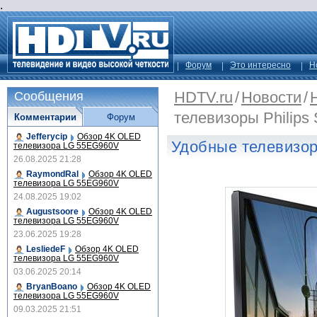
.
Форум
Это интересно
Н
HDTV.ru
/
Новости
/
Сообщения
телевизоры Philips 
Комментарии
Форум
Jefferycip
Обзор 4K OLED
Удобные телевизоры
телевизора LG 55EG960V
26.08.2025 21:28
RaymondRal
Обзор 4K OLED
телевизора LG 55EG960V
24.08.2025 19:02
Augustsoore
Обзор 4K OLED
телевизора LG 55EG960V
23.06.2025 19:28
LesliedeF
Обзор 4K OLED
телевизора LG 55EG960V
03.06.2025 20:14
BryanBoano
Обзор 4K OLED
телевизора LG 55EG960V
09.03.2025 21:51