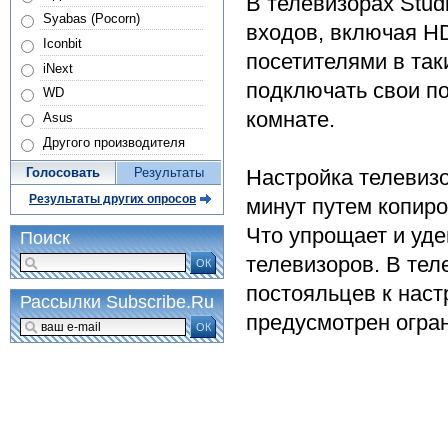
В телевизорах Stud
Syabas (Pocorn)
входов, включая HD
Iconbit
посетителями в так
iNext
подключать свои по
WD
комнате.
Asus
Другого производителя
Настройка телевиз
Голосовать
Результаты
Результаты других опросов
минут путем копиро
Что упрощает и уд
Поиск
телевизоров. В теле
ОК
постояльцев к нас
Рассылки Subscribe.Ru
предусмотрен огран
ОК