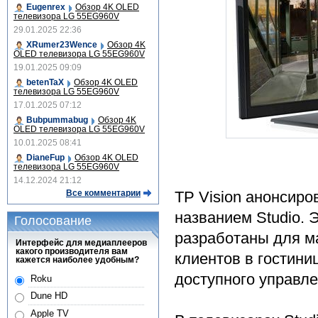
Eugenrex
Обзор 4K OLED
телевизора LG 55EG960V
29.01.2025 22:36
XRumer23Wence
Обзор 4K
OLED телевизора LG 55EG960V
19.01.2025 09:09
betenTaX
Обзор 4K OLED
телевизора LG 55EG960V
17.01.2025 07:12
Bubpummabug
Обзор 4K
OLED телевизора LG 55EG960V
10.01.2025 08:41
DianeFup
Обзор 4K OLED
телевизора LG 55EG960V
14.12.2024 21:12
Все комментарии
TP Vision анонсир
названием Studio. 
Голосование
разработаны для м
Интерфейс для медиаплееров
какого производителя вам
клиентов в гостини
кажется наиболее удобным?
доступного управле
Roku
Dune HD
Apple TV