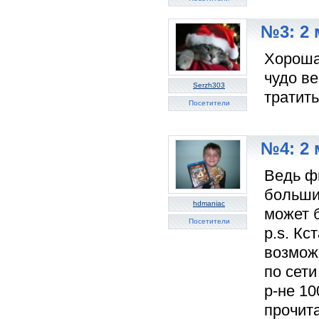
№3: 2 
Хорошая
чудо ве
Serzh303
тратить
Посетители
№4: 2 
Ведь ф
больши
hdmaniac
может б
Посетители
p.s. Кс
возмож
по сет
р-не 10
прочита