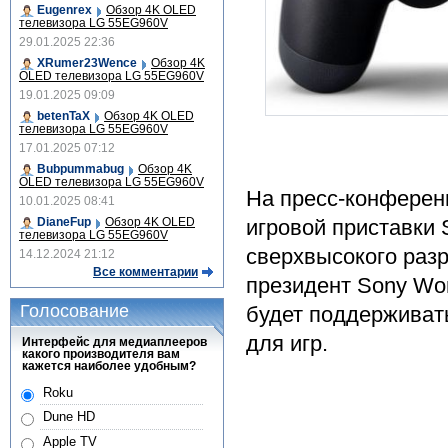
Eugenrex
Обзор 4K OLED
телевизора LG 55EG960V
29.01.2025 22:36
XRumer23Wence
Обзор 4K
OLED телевизора LG 55EG960V
19.01.2025 09:09
betenTaX
Обзор 4K OLED
телевизора LG 55EG960V
17.01.2025 07:12
Bubpummabug
Обзор 4K
OLED телевизора LG 55EG960V
На пресс-конферен
10.01.2025 08:41
игровой приставки 
DianeFup
Обзор 4K OLED
телевизора LG 55EG960V
сверхвысокого раз
14.12.2024 21:12
Все комментарии
президент Sony Wor
Голосование
будет поддерживат
для игр.
Интерфейс для медиаплееров
какого производителя вам
кажется наиболее удобным?
Roku
Dune HD
Apple TV