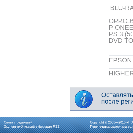
BLU-RA
OPPO B
PIONEER
PS 3 (5
DVD TO
EPSON 5
HIGHER
Оставлять
после рег
Связь с редакцией
Copyright © 2005—2015 «
HD
Экспорт публикаций в формате
RSS
Перепечатка материала воз