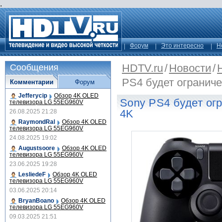
.
Форум
Это интересно
Н
HDTV.ru
/
Новости
/
Сообщения
PS4 будет огранич
Комментарии
Форум
Jefferycip
Обзор 4K OLED
Sony PS4 будет ог
телевизора LG 55EG960V
4K
26.08.2025 21:28
RaymondRal
Обзор 4K OLED
телевизора LG 55EG960V
24.08.2025 19:02
Augustsoore
Обзор 4K OLED
телевизора LG 55EG960V
23.06.2025 19:28
LesliedeF
Обзор 4K OLED
телевизора LG 55EG960V
03.06.2025 20:14
BryanBoano
Обзор 4K OLED
телевизора LG 55EG960V
09.03.2025 21:51