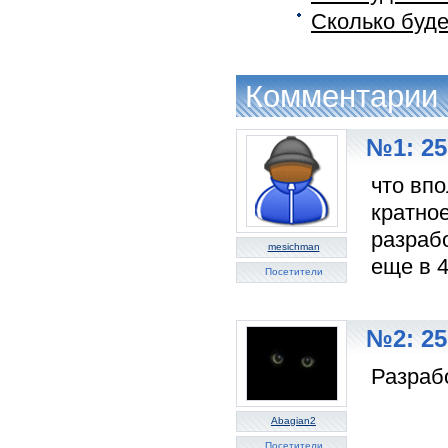
Сколько буде
Комментарии
№1: 25
что впо
кратно
разраб
mesichman
еще в 
Посетители
№2: 25
Разрабо
Abagian2
Посетители