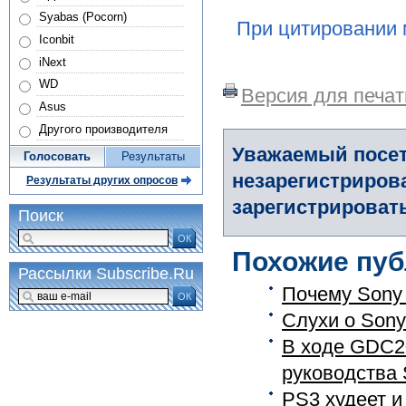
Syabas (Pocorn)
При цитировании 
Iconbit
iNext
WD
Версия для печат
Asus
Другого производителя
Уважаемый посет
Голосовать
Результаты
незарегистриров
Результаты других опросов
зарегистрировать
Поиск
ОК
Похожие пуб
Рассылки Subscribe.Ru
Почему Sony 
ОК
Слухи о Son
В ходе GDC2
руководства 
PS3 худеет и