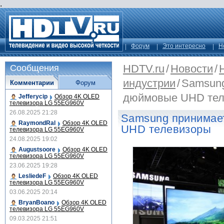
.
Форум
Это интересно
Н
HDTV.ru
/
Новости
/
Сообщения
индустрии
/
Samsung
Комментарии
Форум
дюймовые UHD тел
Jefferycip
Обзор 4K OLED
телевизора LG 55EG960V
26.08.2025 21:28
Samsung принимае
RaymondRal
Обзор 4K OLED
UHD телевизоры
телевизора LG 55EG960V
24.08.2025 19:02
Augustsoore
Обзор 4K OLED
телевизора LG 55EG960V
23.06.2025 19:28
LesliedeF
Обзор 4K OLED
телевизора LG 55EG960V
03.06.2025 20:14
BryanBoano
Обзор 4K OLED
телевизора LG 55EG960V
09.03.2025 21:51