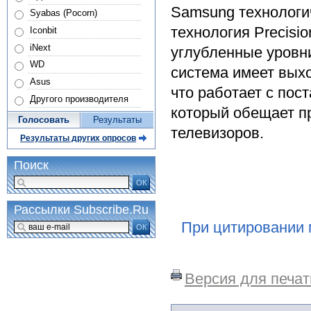
Samsung технологи
Syabas (Pocorn)
технология Precisio
Iconbit
iNext
углубленные уровни
WD
система имеет выхо
Asus
что работает с пост
Другого производителя
который обещает п
Голосовать
Результаты
телевизоров.
Результаты других опросов
Поиск
ОК
Рассылки Subscribe.Ru
При цитировании 
ОК
Версия для печат