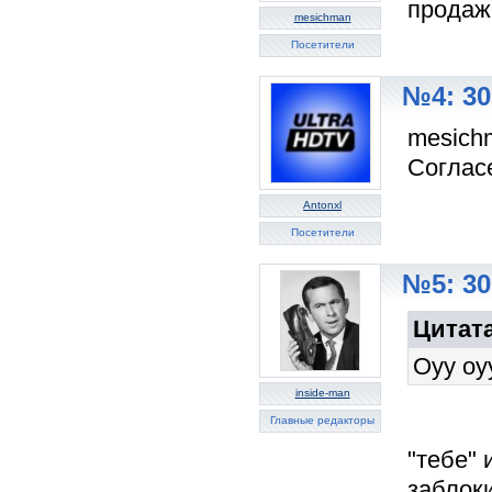
продаж
mesichman
Посетители
№4: 30
mesich
Согласе
Antonxl
Посетители
№5: 30
Цитат
Оуу оу
inside-man
Главные редакторы
"тебе" 
заблоки