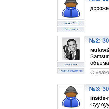
дороже 
мufasa2510
Посетители
№2: 30
мufasa
Samsun
объема
inside-man
Главные редакторы
C уваж
№3: 30
inside
Оуу оуу