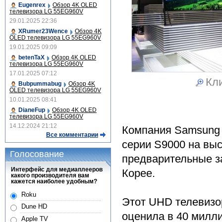
Eugenrex
Обзор 4K OLED
телевизора LG 55EG960V
29.01.2025 22:36
XRumer23Wence
Обзор 4K
OLED телевизора LG 55EG960V
19.01.2025 09:09
betenTaX
Обзор 4K OLED
телевизора LG 55EG960V
17.01.2025 07:12
Кли
Bubpummabug
Обзор 4K
OLED телевизора LG 55EG960V
10.01.2025 08:41
DianeFup
Обзор 4K OLED
телевизора LG 55EG960V
14.12.2024 21:12
Компания Samsung
Все комментарии
серии S9000 на вы
Голосование
предварительные 
Интерфейс для медиаплееров
Корее.
какого производителя вам
кажется наиболее удобным?
Roku
Этот UHD телевизо
Dune HD
оценила в 40 милл
Apple TV