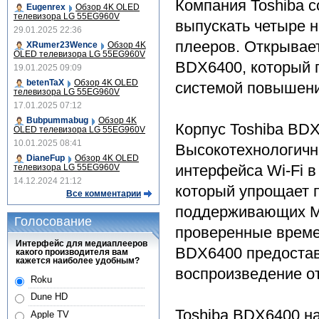
Компания Toshiba с
Eugenrex
Обзор 4K OLED
телевизора LG 55EG960V
выпускать четыре н
29.01.2025 22:36
плееров. Открывае
XRumer23Wence
Обзор 4K
OLED телевизора LG 55EG960V
BDX6400, который 
19.01.2025 09:09
betenTaX
Обзор 4K OLED
системой повышени
телевизора LG 55EG960V
17.01.2025 07:12
Bubpummabug
Обзор 4K
Корпус Toshiba BD
OLED телевизора LG 55EG960V
10.01.2025 08:41
Высокотехнологичн
DianeFup
Обзор 4K OLED
интерфейса Wi-Fi в
телевизора LG 55EG960V
14.12.2024 21:12
который упрощает 
Все комментарии
поддерживающих Mir
Голосование
проверенные времен
Интерфейс для медиаплееров
BDX6400 предостав
какого производителя вам
кажется наиболее удобным?
воспроизведение о
Roku
Dune HD
Toshiba BDX6400 на
Apple TV