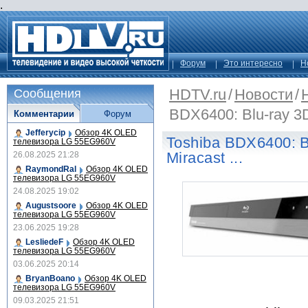
.
Форум
Это интересно
Н
HDTV.ru
/
Новости
/
Сообщения
BDX6400: Blu-ray 3D,
Комментарии
Форум
Jefferycip
Обзор 4K OLED
Toshiba BDX6400: Bl
телевизора LG 55EG960V
Miracast ...
26.08.2025 21:28
RaymondRal
Обзор 4K OLED
телевизора LG 55EG960V
24.08.2025 19:02
Augustsoore
Обзор 4K OLED
телевизора LG 55EG960V
23.06.2025 19:28
LesliedeF
Обзор 4K OLED
телевизора LG 55EG960V
03.06.2025 20:14
BryanBoano
Обзор 4K OLED
телевизора LG 55EG960V
09.03.2025 21:51