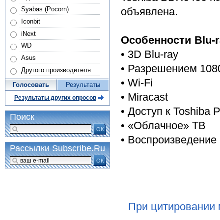
Syabas (Pocorn)
объявлена.
Iconbit
iNext
Особенности Blu-r
WD
• 3D Blu-ray
Asus
• Разрешением 108
Другого производителя
• Wi-Fi
Голосовать
Результаты
• Miracast
Результаты других опросов
• Доступ к Toshiba 
Поиск
• «Облачное» ТВ
ОК
• Воспроизведение
Рассылки Subscribe.Ru
ОК
При цитировании 