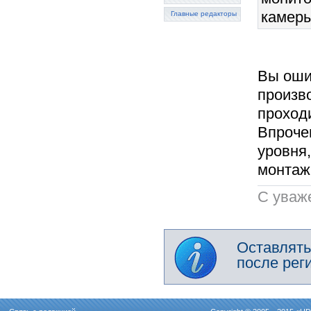
камеры
Главные редакторы
Вы оши
произв
проходи
Впроче
уровня,
монтаж
C уваж
Оставлять
после рег