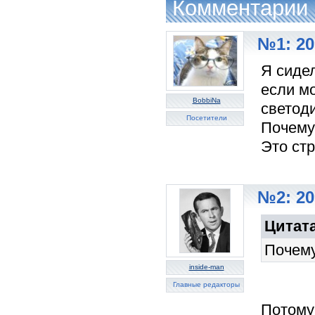
Комментарии
№1: 20
Я сиде
если м
BobbiNa
светод
Посетители
Почему
Это стр
№2: 20
Цитата
Почему
inside-man
Главные редакторы
Потому 