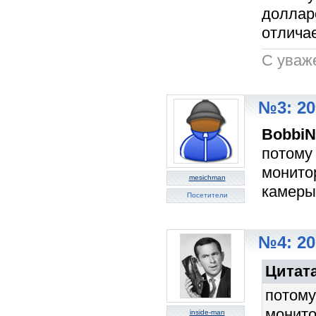
долларо
отлича
C уваж
№3: 20
BobbiN
потому
монито
mesichman
камеры 
Посетители
№4: 20
Цитат
потому
монито
inside-man