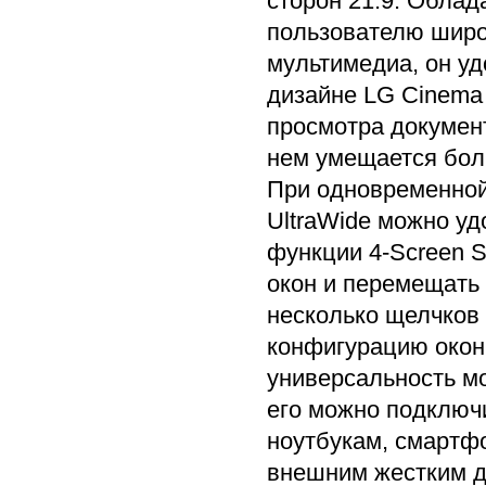
сторон 21:9. Облад
пользователю широ
мультимедиа, он у
дизайне LG Cinema 
просмотра документ
нем умещается бол
При одновременной
UltraWide можно уд
функции 4-Screen S
окон и перемещать
несколько щелчков
конфигурацию окон
универсальность мо
его можно подключи
ноутбукам, смартф
внешним жестким д