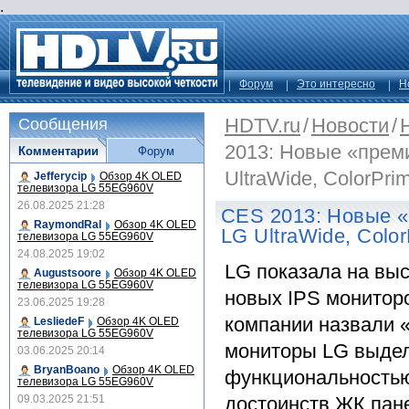
.
Форум
Это интересно
Н
HDTV.ru
/
Новости
/
Сообщения
2013: Новые «прем
Комментарии
Форум
UltraWide, ColorPri
Jefferycip
Обзор 4K OLED
телевизора LG 55EG960V
26.08.2025 21:28
CES 2013: Новые 
RaymondRal
Обзор 4K OLED
LG UltraWide, Color
телевизора LG 55EG960V
24.08.2025 19:02
LG показала на вы
Augustsoore
Обзор 4K OLED
телевизора LG 55EG960V
новых IPS монитор
23.06.2025 19:28
компании назвали 
LesliedeF
Обзор 4K OLED
телевизора LG 55EG960V
мониторы LG выде
03.06.2025 20:14
BryanBoano
Обзор 4K OLED
функциональностью
телевизора LG 55EG960V
09.03.2025 21:51
достоинств ЖК пане