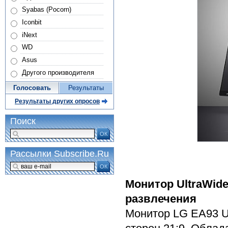
Syabas (Pocorn)
Iconbit
iNext
WD
Asus
Другого производителя
Голосовать
Результаты
Результаты других опросов
Поиск
ОК
Рассылки Subscribe.Ru
ОК
Монитор UltraWid
развлечения
Монитор LG EA93 U