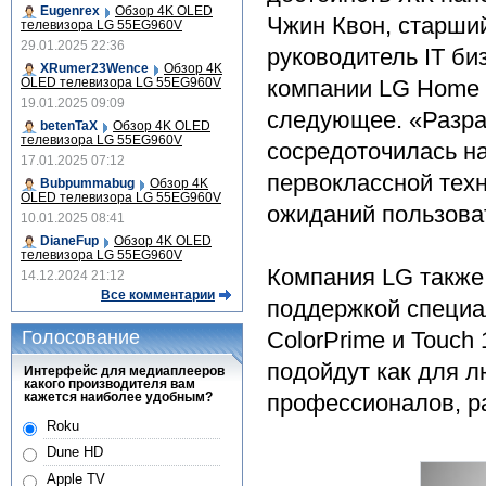
Eugenrex
Обзор 4K OLED
Чжин Квон, старши
телевизора LG 55EG960V
29.01.2025 22:36
руководитель IT би
XRumer23Wence
Обзор 4K
OLED телевизора LG 55EG960V
компании LG Home E
19.01.2025 09:09
следующее. «Разра
betenTaX
Обзор 4K OLED
телевизора LG 55EG960V
сосредоточилась н
17.01.2025 07:12
первоклассной техн
Bubpummabug
Обзор 4K
OLED телевизора LG 55EG960V
ожиданий пользова
10.01.2025 08:41
DianeFup
Обзор 4K OLED
телевизора LG 55EG960V
Компания LG также 
14.12.2024 21:12
Все комментарии
поддержкой специа
Голосование
ColorPrime и Touch
подойдут как для л
Интерфейс для медиаплееров
какого производителя вам
кажется наиболее удобным?
профессионалов, р
Roku
Dune HD
Apple TV