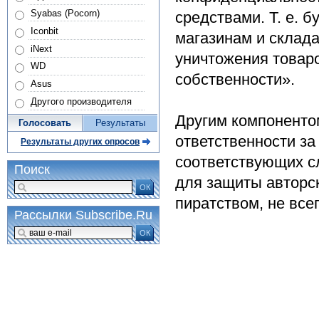
Syabas (Pocorn)
средствами. Т. е. 
Iconbit
магазинам и склада
iNext
уничтожения товар
WD
собственности».
Asus
Другого производителя
Другим компоненто
Голосовать
Результаты
ответственности за
Результаты других опросов
соответствующих с
Поиск
для защиты авторс
ОК
пиратством, не все
Рассылки Subscribe.Ru
ОК