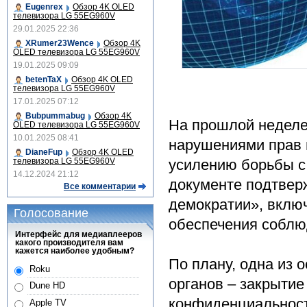
Eugenrex
Обзор 4K OLED
телевизора LG 55EG960V
29.01.2025 22:36
XRumer23Wence
Обзор 4K
OLED телевизора LG 55EG960V
19.01.2025 09:09
betenTaX
Обзор 4K OLED
телевизора LG 55EG960V
17.01.2025 07:12
Bubpummabug
Обзор 4K
На прошлой неделе
OLED телевизора LG 55EG960V
10.01.2025 08:41
нарушениями прав 
DianeFup
Обзор 4K OLED
усилению борьбы с 
телевизора LG 55EG960V
14.12.2024 21:12
документе подтвер
Все комментарии
демократии», включ
Голосование
обеспечения соблю
Интерфейс для медиаплееров
какого производителя вам
кажется наиболее удобным?
По плану, одна из 
Roku
органов – закрыти
Dune HD
конфиденциальност
Apple TV