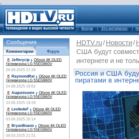
.
Форум
Это интересно
Н
HDTV.ru
/
Новости
/
Сообщения
США будут совмест
Комментарии
Форум
интернете и не тол
Jefferycip
Обзор 4K OLED
телевизора LG 55EG960V
26.08.2025 21:28
Россия и США буду
RaymondRal
Обзор 4K OLED
пиратами в интерне
телевизора LG 55EG960V
24.08.2025 19:02
Augustsoore
Обзор 4K OLED
телевизора LG 55EG960V
23.06.2025 19:28
LesliedeF
Обзор 4K OLED
телевизора LG 55EG960V
03.06.2025 20:14
BryanBoano
Обзор 4K OLED
телевизора LG 55EG960V
09.03.2025 21:51